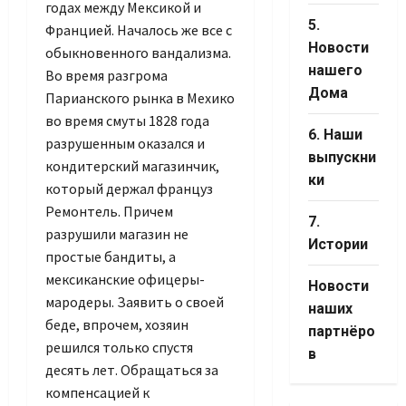
годах между Мексикой и
5.
Францией. Началось же все с
Новости
обыкновенного вандализма.
нашего
Во время разгрома
Дома
Парианского рынка в Мехико
во время смуты 1828 года
6. Наши
разрушенным оказался и
выпускни
кондитерский магазинчик,
ки
который держал француз
Ремонтель. Причем
7.
разрушили магазин не
Истории
простые бандиты, а
мексиканские офицеры-
Новости
мародеры. Заявить о своей
наших
беде, впрочем, хозяин
партнёро
решился только спустя
в
десять лет. Обращаться за
компенсацией к