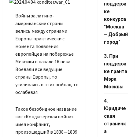
поддерж
ке
Войны за латино-
конкурса
американские страны
"Москва
велись между странами
– Добрый
Европы практически с
город"
момента появления
европейцев на побережье
3. При
Мексики в начале 16 века.
поддерж
Воевали все ведущие
ке гранта
страны Европы, то
Мэра
Set Youtube
усиливаясь в этих войнах, то
Москвы
Channel ID
ослабевая.
4.
Юридиче
Такое безобидное название
ская
как «Кондитерская война»
страничк
имел конфликт,
а
произошедший в 1838—1839