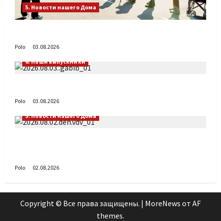
5. Новости нашего Дома
День ВДВ в Доме Солдатского Сердца
Polo
03.08.2026
6. Наши выпускники
Габиб снова удивляет
Polo
03.08.2026
5. Новости нашего Дома
Поздравляем с Днём воздушно-десантных
войск!
Polo
02.08.2026
Copyright © Все права защищены.
|
MoreNews
от AF
themes.