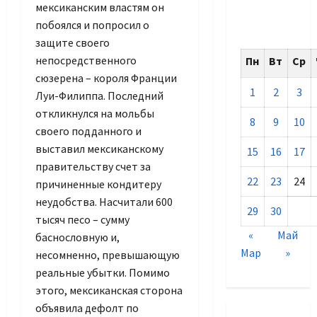
мексиканским властям он
побоялся и попросил о
защите своего
непосредственного
Пн
Вт
Ср
сюзерена – короля Франции
1
2
3
Луи-Филиппа. Последний
откликнулся на мольбы
8
9
10
своего подданного и
выставил мексиканскому
15
16
17
правительству счет за
22
23
24
причиненные кондитеру
неудобства. Насчитали 600
29
30
тысяч песо – сумму
«
Май
баснословную и,
Мар
»
несомненно, превышающую
реальные убытки. Помимо
этого, мексиканская сторона
объявила дефолт по