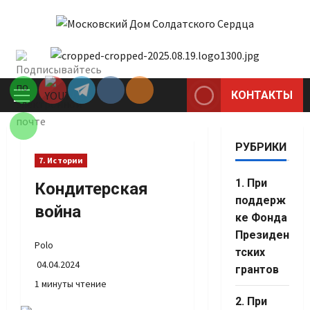
Перейти
к
содержимому
Set Youtube
Channel ID
КОНТАКТЫ
Основное
меню
РУБРИКИ
7. Истории
1. При
Кондитерская
поддерж
война
ке Фонда
Президен
Polo
тских
04.04.2024
грантов
1 минуты чтение
2. При