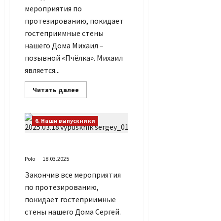
мероприятия по
протезированию, покидает
гостеприимные стены
нашего Дома Михаил –
позывной «Пчёлка». Михаил
является...
Прочитать
Читать далее
больше
о
Наш
очередной
6. Наши выпускники
выпуск
–
Михаил
Наш выпускник Сергей
Polo
18.03.2025
Закончив все мероприятия
по протезированию,
покидает гостеприимные
стены нашего Дома Сергей.