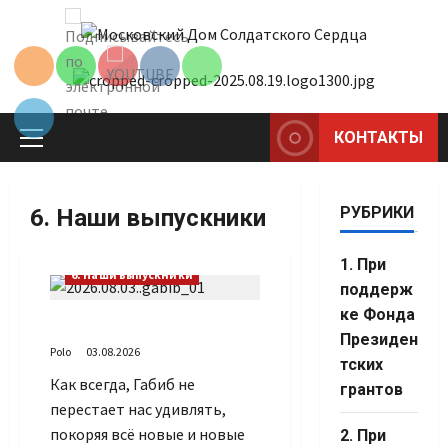
Channel ID
Перейти
к
содержимому
КОНТАКТЫ
Основное
меню
РУБРИКИ
6. Наши выпускники
1. При
6. Наши выпускники
поддерж
ке Фонда
Габиб снова удивляет
Президен
Polo
03.08.2026
тских
Как всегда, Габиб не
грантов
перестает нас удивлять,
покоряя всё новые и новые
2. При