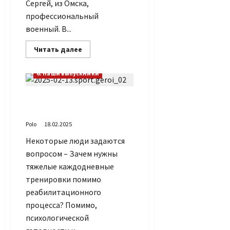
Сергей, из Омска,
профессиональный
военный. В...
Прочитать
Читать далее
больше
о
Наш
6. Наши выпускники
выпускник
Сергей
Спортивные герои
нашего времени
Polo
18.02.2025
Некоторые люди задаются
вопросом – Зачем нужны
тяжелые каждодневные
тренировки помимо
реабилитационного
процесса? Помимо,
психологической