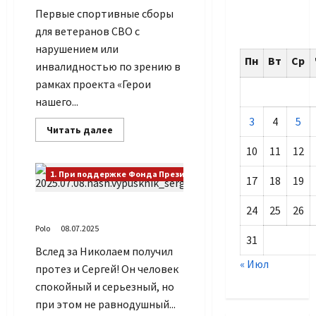
Первые спортивные сборы
для ветеранов СВО с
нарушением или
Пн
Вт
Ср
инвалидностью по зрению в
рамках проекта «Герои
нашего...
3
4
5
Прочитать
Читать далее
больше
о
10
11
12
Завершились
сборы
1. При поддержке Фонда Президентских грантов
для
17
18
19
ветеранов
СВО
Наш выпускник Сергей
24
25
26
Polo
08.07.2025
31
Вслед за Николаем получил
« Июл
протез и Сергей! Он человек
спокойный и серьезный, но
при этом не равнодушный...