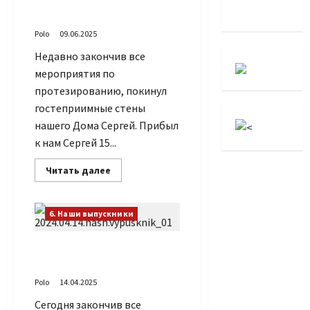
Наш выпускник Сергей
Polo
09.06.2025
Недавно закончив все
мероприятия по
протезированию, покинул
гостеприимные стены
нашего Дома Сергей. Прибыл
к нам Сергей 15...
Прочитать
Читать далее
больше
о
Наш
выпускник
6. Наши выпускники
Сергей
Наш очередной выпуск –
Михаил
Polo
14.04.2025
Сегодня закончив все