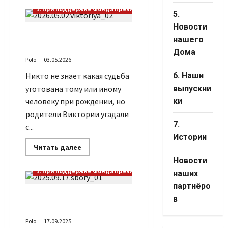
С
1. При поддержке Фонда Президентских грантов
днём
5.
рождения
Новости
Денис
Виктория – значит
Владимирович!
нашего
Победа!
Дома
Polo
03.05.2026
Никто не знает какая судьба
6. Наши
уготована тому или иному
выпускни
человеку при рождении, но
ки
родители Виктории угадали
7.
с...
Истории
Прочитать
Читать далее
больше
Новости
о
Виктория
1. При поддержке Фонда Президентских грантов
наших
–
значит
партнёро
Победа!
Завершились сборы для
в
ветеранов СВО
Polo
17.09.2025