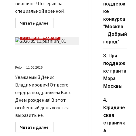
вершины! Потеряв на
поддерж
специальной военной...
ке
конкурса
Прочитать
Читать далее
"Москва
больше
о
– Добрый
Габиб
6. Наши выпускники
снова
город"
удивляет
С днём рождения Денис
3. При
Владимирович!
поддерж
Polo
11.05.2026
ке гранта
Уважаемый Денис
Мэра
Владимирович! От всего
Москвы
сердца поздравляем Вас с
Днём рождения! В этот
4.
особенный день хочется
Юридиче
выразить не...
ская
страничк
Прочитать
Читать далее
а
больше
о