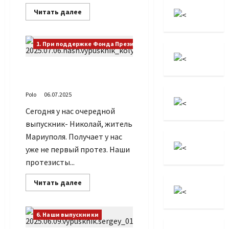
Прочитать
Читать далее
больше
о
Наш
выпускник
1. При поддержке Фонда Президентских грантов
Сергей
Наш очередной
выпускник Николай
Polo
06.07.2025
Сегодня у нас очередной
выпускник- Николай, житель
Мариуполя. Получает у нас
уже не первый протез. Наши
протезисты...
Прочитать
Читать далее
больше
о
Наш
очередной
6. Наши выпускники
выпускник
Николай