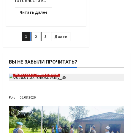
готовности к...
Прочитать
Читать далее
больше
о
Спортивные
герои
нашего
Пагинация
1
2
3
Далее
времени
записей
ВЫ НЕ ЗАБЫЛИ ПРОЧИТАТЬ?
5. Новости нашего Дома
Путь возвращения
Polo
05.08.2026