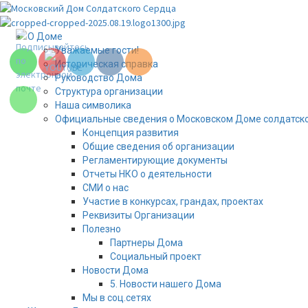
Перейти
к
Set Youtube
содержимому
Основное
О Доме
Channel ID
меню
Уважаемые гости!
Историческая справка
Руководство Дома
Структура организации
Наша символика
Официальные сведения о Московском Доме солдатско
Концепция развития
Общие сведения об организации
Регламентирующие документы
Отчеты НКО о деятельности
СМИ о нас
Участие в конкурсах, грандах, проектах
Реквизиты Организации
Полезно
Партнеры Дома
Социальный проект
Новости Дома
5. Новости нашего Дома
Мы в соц.сетях