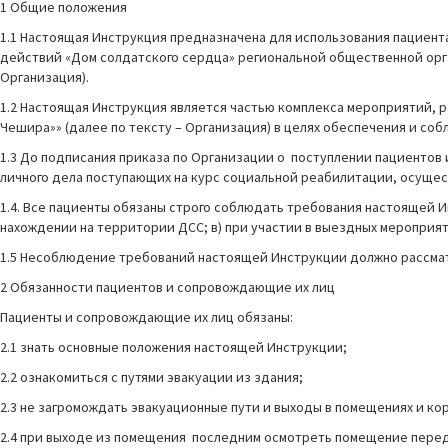
1 Общие положения
1.1 Настоящая Инструкция предназначена для использования пациен
действий «Дом солдатского сердца» региональной общественной орг
Организация).
1.2 Настоящая Инструкция является частью комплекса мероприятий,
Чешира»» (далее по тексту – Организация) в целях обеспечения и с
1.3 До подписания приказа по Организации о поступлении пациентов
личного дела поступающих на курс социальной реабилитации, осуще
1.4. Все пациенты обязаны строго соблюдать требования настоящей И
нахождении на территории ДСС; в) при участии в выездных мероприят
1.5 Несоблюдение требований настоящей Инструкции должно рассмат
2 Обязанности пациентов и сопровождающие их лиц
Пациенты и сопровождающие их лиц обязаны:
2.1 знать основные положения настоящей Инструкции;
2.2 ознакомиться с путями эвакуации из здания;
2.3 не загромождать эвакуационные пути и выходы в помещениях и ко
2.4 при выходе из помещения последним осмотреть помещение перед