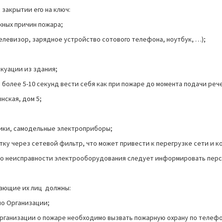
 закрытии его на ключ:
жных причин пожара;
елевизор, зарядное устройство сотового телефона, ноутбук, …);
акуации из здания;
 более 5-10 секунд вести себя как при пожаре до момента подачи ре
нская, дом 5;
ники, самодельные электроприборы;
етку через сетевой фильтр, что может привести к перегрузке сети и 
 (о неисправности электрооборудования следует информировать перс
дающие их лиц должны:
по Организации;
рганизации о пожаре необходимо вызвать пожарную охрану по телефон