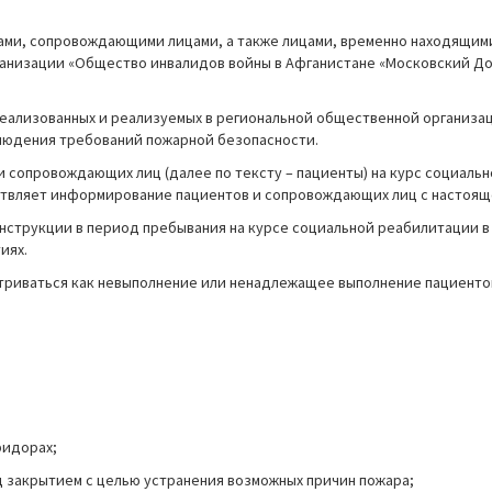
тами, сопровождающими лицами, а также лицами, временно находящим
анизации «Общество инвалидов войны в Афганистане «Московский Дом
 реализованных и реализуемых в региональной общественной организ
облюдения требований пожарной безопасности.
 и сопровождающих лиц (далее по тексту – пациенты) на курс социал
ствляет информирование пациентов и сопровождающих лиц с настоящ
нструкции в период пребывания на курсе социальной реабилитации в Д
иях.
риваться как невыполнение или ненадлежащее выполнение пациентом
ридорах;
 закрытием с целью устранения возможных причин пожара;