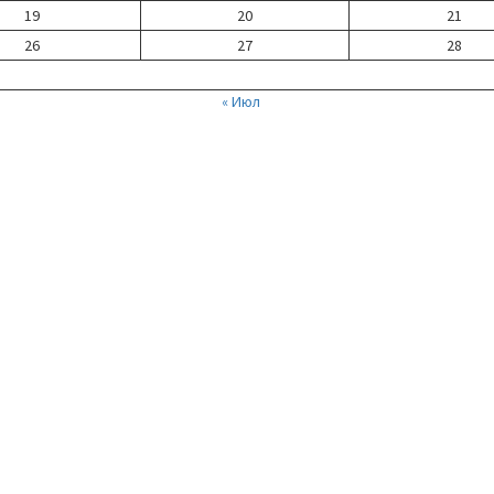
19
20
21
26
27
28
« Июл