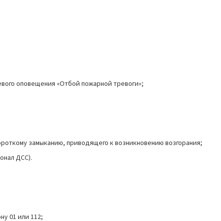
чевого оповещения «Отбой пожарной тревоги»;
короткому замыканию, приводящего к возникновению возгорания;
онал ДСС).
у 01 или 112;