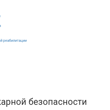
и
я
ой реабилитации
Set Youtube
Channel ID
жарной безопасности