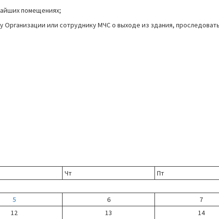
ижайших помещениях;
у Организации или сотруднику МЧС о выходе из здания, проследовать
Чт
Пт
5
6
7
12
13
14