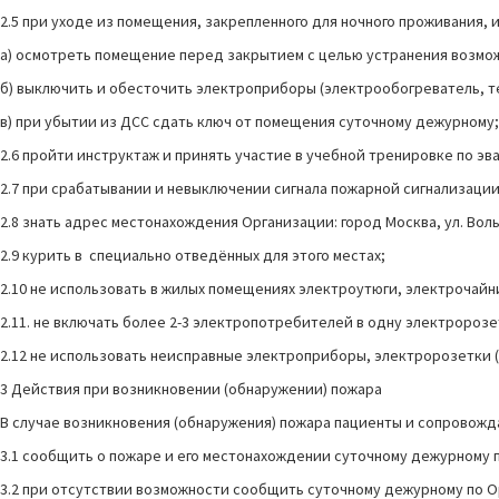
2.5 при уходе из помещения, закрепленного для ночного проживания, и
а) осмотреть помещение перед закрытием с целью устранения возмо
б) выключить и обесточить электроприборы (электрообогреватель, т
в) при убытии из ДСС сдать ключ от помещения суточному дежурному;
2.6 пройти инструктаж и принять участие в учебной тренировке по эв
2.7 при срабатывании и невыключении сигнала пожарной сигнализации
2.8 знать адрес местонахождения Организации: город Москва, ул. Волы
2.9 курить в специально отведённых для этого местах;
2.10 не использовать в жилых помещениях электроутюги, электрочай
2.11. не включать более 2-3 электропотребителей в одну электророз
2.12 не использовать неисправные электроприборы, электророзетки
3 Действия при возникновении (обнаружении) пожара
В случае возникновения (обнаружения) пожара пациенты и сопровож
3.1 сообщить о пожаре и его местонахождении суточному дежурному 
3.2 при отсутствии возможности сообщить суточному дежурному по О