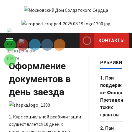
Перейти
к
содержимому
Set Youtube
Channel ID
КОНТАКТЫ
Основное
меню
РУБРИКИ
Оформление
документов в
1. При
поддерж
день заезда
ке Фонда
Президен
тских
грантов
1. Курс социальной реабилитации
осуществляется 10 дней: с
2. При
понедельника по пятницу на