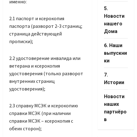
именно:
5.
Новости
2.1 паспорт и ксерокопия
нашего
паспорта (разворот 2-3 страниц;
Дома
страница действующей
прописки);
6. Наши
выпускни
2.2 удостоверение инвалида или
ки
ветерана и ксерокопия
удостоверения (только разворот
7.
внутренних страниц
Истории
удостоверения);
Новости
наших
2.3 справку МСЭК и ксерокопию
партнёро
справки МСЭК (при наличии
в
справки МСЭК ​– ксерокопия с
обеих сторон);