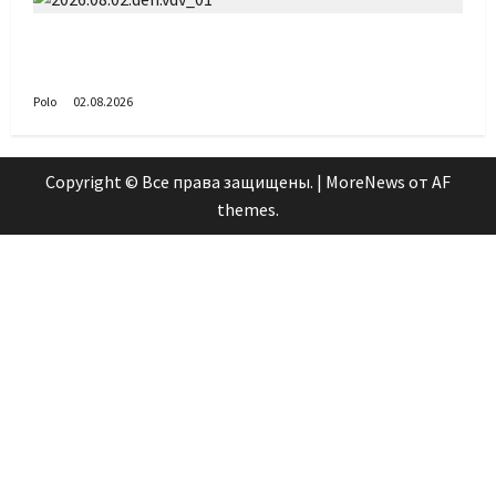
Поздравляем с Днём воздушно-десантных
войск!
Polo
02.08.2026
Copyright © Все права защищены.
|
MoreNews
от AF
themes.