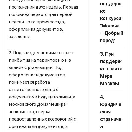
поддерж
протяжении двух недель. Первая
ке
половина первого дня первой
конкурса
недели – это время заезда,
"Москва
оформления документов,
– Добрый
заселения.
город"
2. Под заездом понимают факт
3. При
прибытия на территорию и в
поддерж
здание Организации. Под
ке гранта
оформлением документов
Мэра
понимается работа
Москвы
ответственного лица с
документами будущего жильца
4.
Московского Дома Чешира:
Юридиче
знакомство, сверка
ская
предоставленных ксерокопий с
страничк
Set Youtube
оригиналами документов, а
а
Channel ID