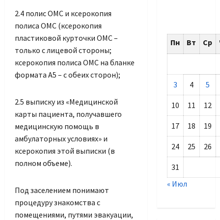
2.4 полис ОМС и ксерокопия
полиса ОМС (ксерокопия
пластиковой курточки ОМС –
Пн
Вт
Ср
только с лицевой стороны;
ксерокопия полиса ОМС на бланке
формата А5 – с обеих сторон);
3
4
5
2.5 выписку из «Медицинской
10
11
12
карты пациента, получавшего
17
18
19
медицинскую помощь в
амбулаторных условиях» и
24
25
26
ксерокопия этой выписки (в
полном объеме).
31
« Июл
Под заселением понимают
процедуру знакомства с
помещениями, путями эвакуации,