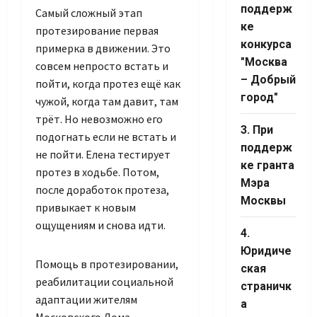
Channel ID
поддерж
Самый сложный этап
ке
протезирование первая
конкурса
примерка в движении. Это
"Москва
совсем непросто встать и
– Добрый
пойти, когда протез ещё как
город"
чужой, когда там давит, там
трёт. Но невозможно его
3. При
подогнать если не встать и
поддерж
не пойти. Елена тестирует
ке гранта
протез в ходьбе. Потом,
Мэра
после доработок протеза,
Москвы
привыкает к новым
ощущениям и снова идти.
4.
Юридиче
Помощь в протезировании,
ская
реабилитации социальной
страничк
адаптации жителям
а