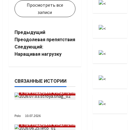
Просмотреть все
записи
Навигация
Предыдущий
Преодолевая препятствия
записи
Следующий:
Наращивая нагрузку
СВЯЗАННЫЕ ИСТОРИИ
1. При поддержке Фонда Президентских грантов
Выстраивая шаг
Polo
10.07.2026
1. При поддержке Фонда Президентских грантов