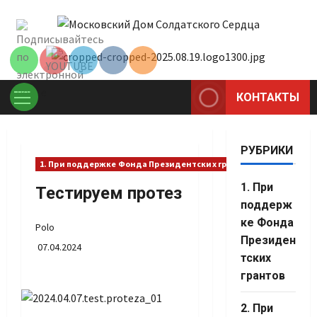
Перейти
Set Youtube
к
Channel ID
содержимому
КОНТАКТЫ
Основное
меню
РУБРИКИ
1. При поддержке Фонда Президентских грантов
1. При
Тестируем протез
поддерж
ке Фонда
Polo
Президен
07.04.2024
тских
грантов
Set Youtube
2. При