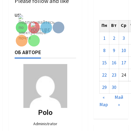
Please follow and like
Set Youtube
us:
Channel ID
Пн
Вт
Ср
1
2
3
8
9
10
ОБ АВТОРЕ
15
16
17
22
23
24
29
30
«
Май
Мар
»
Polo
Administrator