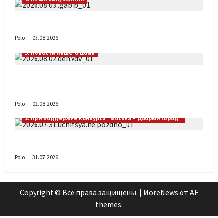
Габиб снова удивляет
Polo
03.08.2026
5. Новости нашего Дома
Поздравляем с Днём воздушно-десантных
войск!
Polo
02.08.2026
2. При поддержке конкурса "Москва – Добрый город"
Учиться никогда не поздно
Polo
31.07.2026
Copyright © Все права защищены.
|
MoreNews
от AF
themes.