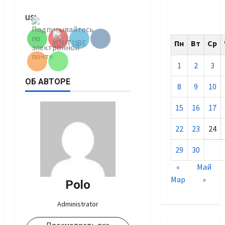
Set Youtube
us:
Channel ID
Пн
Вт
Ср
1
2
3
ОБ АВТОРЕ
8
9
10
15
16
17
22
23
24
29
30
«
Май
Мар
»
Polo
Administrator