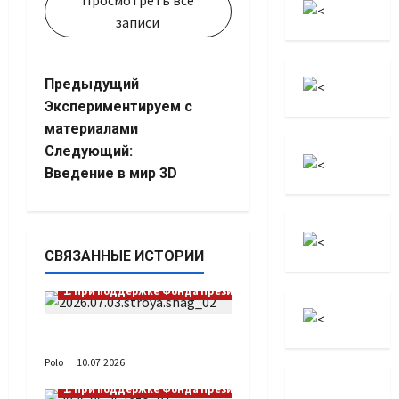
Просмотреть все
записи
Навигация
Предыдущий
Экспериментируем с
записи
материалами
Следующий:
Введение в мир 3D
СВЯЗАННЫЕ ИСТОРИИ
1. При поддержке Фонда Президентских грантов
Выстраивая шаг
Polo
10.07.2026
1. При поддержке Фонда Президентских грантов