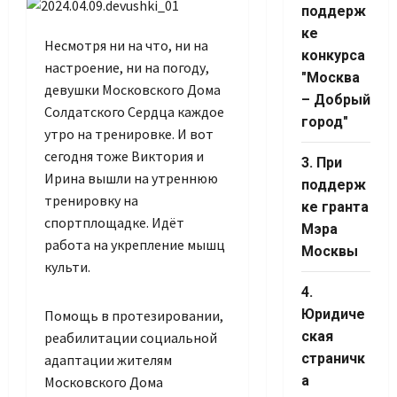
Channel ID
поддерж
ке
Несмотря ни на что, ни на
конкурса
настроение, ни на погоду,
"Москва
девушки Московского Дома
– Добрый
Солдатского Сердца каждое
город"
утро на тренировке. И вот
сегодня тоже Виктория и
3. При
Ирина вышли на утреннюю
поддерж
тренировку на
ке гранта
спортплощадке. Идёт
Мэра
работа на укрепление мышц
Москвы
культи.
4.
Юридиче
Помощь в протезировании,
ская
реабилитации социальной
страничк
адаптации жителям
а
Московского Дома