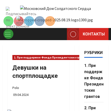
Перейти
Set Youtube
к
Channel ID
содержимому
КОНТАКТЫ
Основное
меню
РУБРИКИ
1. При поддержке Фонда Президентских грантов
1. При
Девушки на
поддерж
спортплощадке
ке Фонда
Президен
Polo
тских
09.04.2024
грантов
Set Youtube
2. При