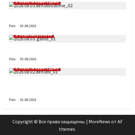
5. Новости нашего Дома
День ВДВ в Доме Солдатского Сердца
Polo
03.08.2026
6. Наши выпускники
Габиб снова удивляет
Polo
03.08.2026
5. Новости нашего Дома
Поздравляем с Днём воздушно-десантных
войск!
Polo
02.08.2026
Copyright © Все права защищены.
|
MoreNews
от AF
themes.