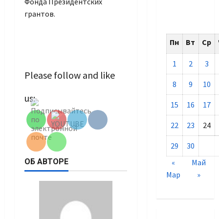
Фонда Президентских
грантов.
Пн
Вт
Ср
1
2
3
Please follow and like
8
9
10
Set Youtube
us:
Channel ID
15
16
17
22
23
24
29
30
ОБ АВТОРЕ
«
Май
Мар
»