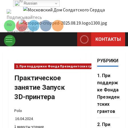
Перейти
Russian
Set Youtube
к
Channel ID
содержимому
КОНТАКТЫ
Основное
меню
РУБРИКИ
1. При поддержке Фонда Президентских грантов
1. При
Практическое
поддерж
занятие Запуск
ке Фонда
3D-принтера
Президен
тских
Polo
грантов
16.04.2024
2. При
1 минуты чтение