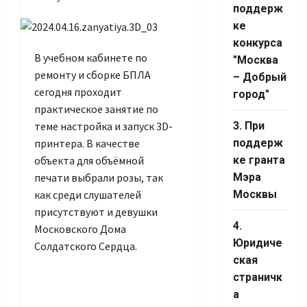
поддерж
Set Youtube
ке
Channel ID
конкурса
В учебном кабинете по
"Москва
ремонту и сборке БПЛА
– Добрый
сегодня проходит
город"
практическое занятие по
теме настройка и запуск 3D-
3. При
принтера. В качестве
поддерж
объекта для объёмной
ке гранта
печати выбрали розы, так
Мэра
как среди слушателей
Москвы
присутствуют и девушки
4.
Московского Дома
Юридиче
Солдатского Сердца.
ская
страничк
а