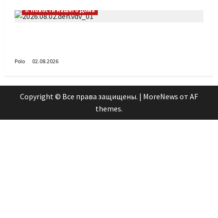
5. Новости нашего Дома
Поздравляем с Днём воздушно-десантных
войск!
Polo
02.08.2026
Copyright © Все права защищены.
|
MoreNews
от AF
themes.