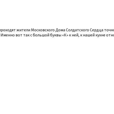
 проходят жители Московского Дома Солдатского Сердца точн
 Именно вот так с большой буквы «К» к ней, к нашей кухне отн