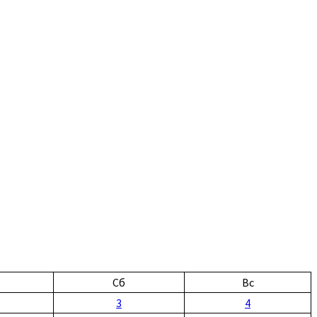
Сб
Вс
3
4