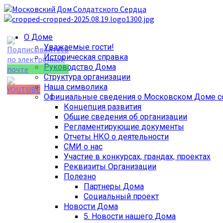
Перейти
к
содержимому
Основное
О Доме
меню
Уважаемые гости!
Историческая справка
Руководство Дома
Структура организации
Наша символика
Официальные сведения о Московском Доме со
Концепция развития
Set Youtube
Общие сведения об организации
Channel ID
Регламентирующие документы
Отчеты НКО о деятельности
СМИ о нас
Участие в конкурсах, грандах, проектах
Реквизиты Организации
Полезно
Партнеры Дома
Социальный проект
Новости Дома
5. Новости нашего Дома