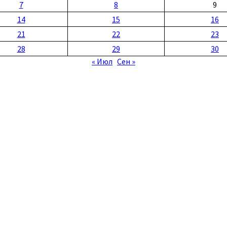
7
8
9
14
15
16
21
22
23
28
29
30
« Июл
Сен »