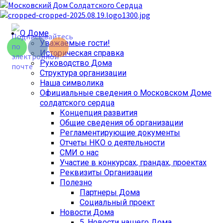
Перейти
к
содержимому
Основное
О Доме
меню
Уважаемые гости!
Историческая справка
Руководство Дома
Структура организации
Наша символика
Официальные сведения о Московском Доме
солдатского сердца
Концепция развития
Общие сведения об организации
Регламентирующие документы
Отчеты НКО о деятельности
СМИ о нас
Участие в конкурсах, грандах, проектах
Реквизиты Организации
Полезно
Партнеры Дома
Социальный проект
Новости Дома
5. Новости нашего Дома