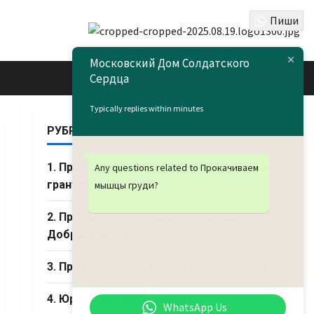
Пиши
Московский Дом Солдатского
Сердца
КОНТАКТЫ
Typically replies within minutes
РУБРИКИ
1. При поддержке Фонда Президентских
Any questions related to Прокачиваем
грантов
мышцы груди?
2. При поддержке конкурса "Москва –
Добрый город"
3. При поддержке гранта Мэра Москвы
4. Юридическая страничка
WhatsApp Us