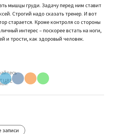
чать мышцы груди. Задачу перед ним ставит
сей. Строгий надо сказать тренер. И вот
Set Youtube
ктор старается. Кроме контроля со стороны
Channel ID
личный интерес – поскорее встать на ноги,
ей и трости, как здоровый человек.
be
ID
е записи