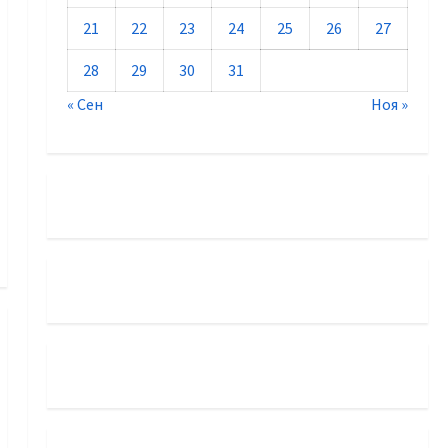
21
22
23
24
25
26
27
28
29
30
31
« Сен
Ноя »
грантов