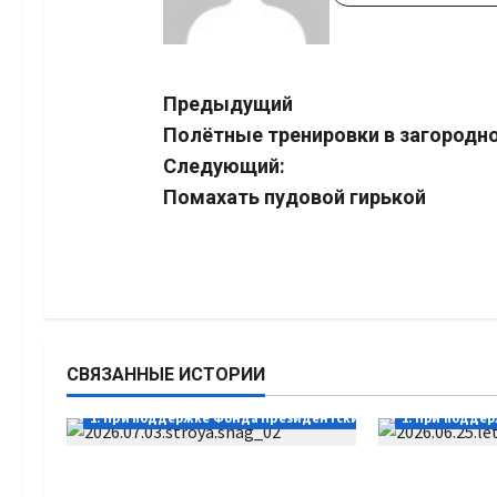
Навигация
Предыдущий
Полётные тренировки в загородн
записи
Следующий:
Помахать пудовой гирькой
СВЯЗАННЫЕ ИСТОРИИ
1. При поддержке Фонда Президентских грантов
1. При подде
Выстраивая шаг
А как вы пр