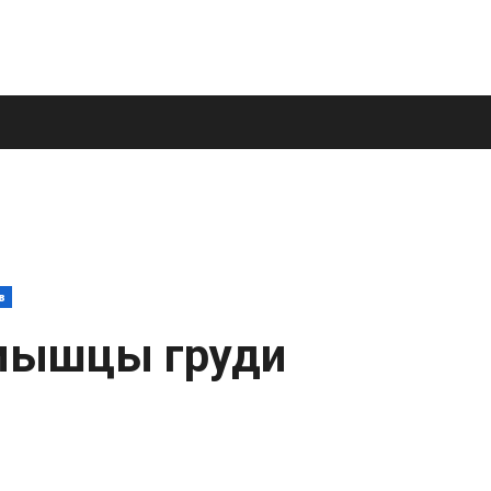
в
мышцы груди