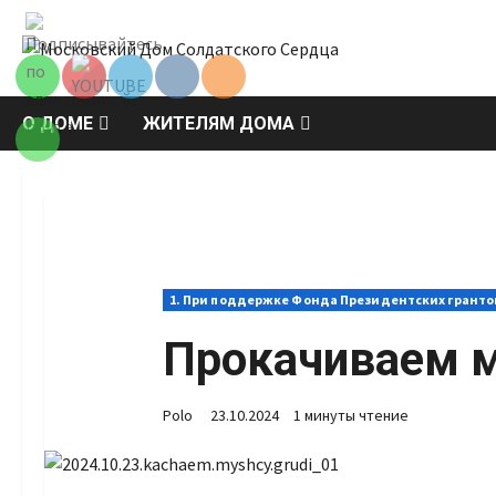
Перейти
Set Youtube
к
Channel ID
содержимому
О ДОМЕ
ЖИТЕЛЯМ ДОМА
1. При поддержке Фонда Президентских гранто
Прокачиваем 
Polo
23.10.2024
1 минуты чтение