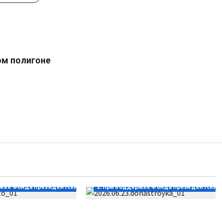
ом полигоне
ржке Фонда Президентских грантов
1. При поддержке Фонда Президентских 
оводите лето?
Донастройка протеза