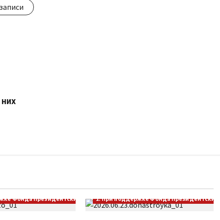
записи
 них
ржке Фонда Президентских грантов
1. При поддержке Фонда Президентских 