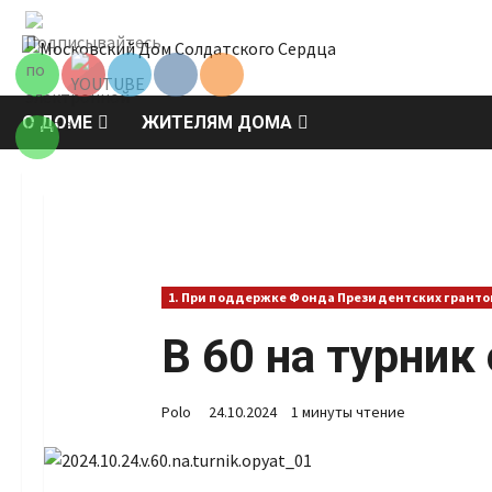
Перейти
Set Youtube
к
Channel ID
содержимому
О ДОМЕ
ЖИТЕЛЯМ ДОМА
1. При поддержке Фонда Президентских гранто
В 60 на турник
Polo
24.10.2024
1 минуты чтение