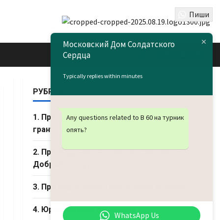
Пиши
Московский Дом Солдатского
Сердца
КОНТАКТЫ
Typically replies within minutes
РУБРИКИ
1. При поддержке Фонда Президентских
Any questions related to В 60 на турник
грантов
опять?
2. При поддержке конкурса "Москва –
Добрый город"
3. При поддержке гранта Мэра Москвы
4. Юридическая страничка
WhatsApp Us