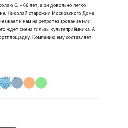
олаю С. – 66 лет, а он довольно легко
Set Youtube
ике. Николай старожил Московского Дома
Channel ID
иезжает к нам на репротезирование или
его ждёт смена гильзы культеприёмника. А
портплощадку. Компанию ему составляет
be
ID