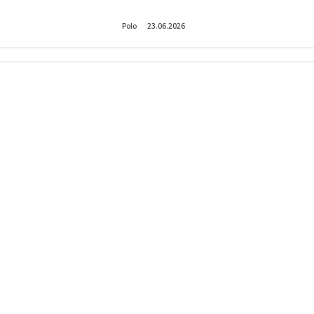
оводите лето?
Донастройка протеза
Polo
23.06.2026