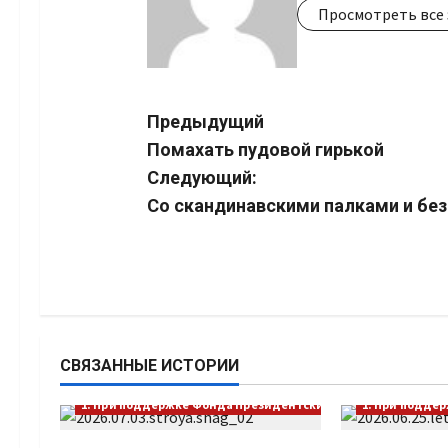
Просмотреть все 
Навигация
Предыдущий
Помахать пудовой гирькой
записи
Следующий:
Со скандинавскими палками и без
СВЯЗАННЫЕ ИСТОРИИ
1. При поддержке Фонда Президентских грантов
1. При подде