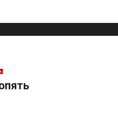
в
 опять