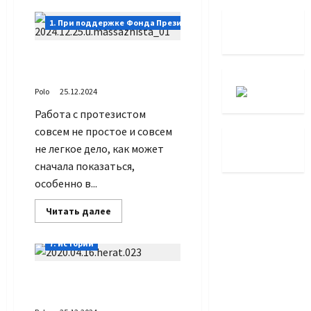
45
лет
1. При поддержке Фонда Президентских грантов
Третьей
Мировой
Сеанс массажа после
работы с протезистом
Polo
25.12.2024
Работа с протезистом
совсем не простое и совсем
не легкое дело, как может
сначала показаться,
особенно в...
Прочитать
Читать далее
больше
о
Сеанс
7. Истории
массажа
после
работы
День ввода советских
с
протезистом
войск в Афганистан