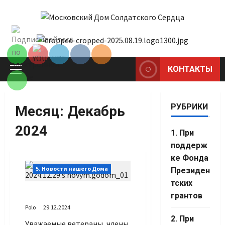
Перейти
к
Set Youtube
содержимому
Channel ID
КОНТАКТЫ
Основное
меню
РУБРИКИ
Месяц:
Декабрь
2024
1. При
поддерж
ке Фонда
5. Новости нашего Дома
Президен
тских
С Новым годом!
грантов
Polo
29.12.2024
2. При
Уважаемые ветераны, члены