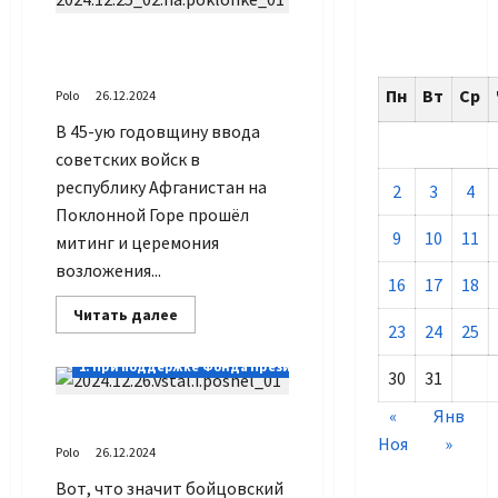
Памятное мероприятие
на Поклонной Горе
Пн
Вт
Ср
Polo
26.12.2024
В 45-ую годовщину ввода
советских войск в
республику Афганистан на
2
3
4
Поклонной Горе прошёл
9
10
11
митинг и церемония
возложения...
16
17
18
Прочитать
Читать далее
больше
23
24
25
о
Памятное
1. При поддержке Фонда Президентских грантов
мероприятие
30
31
на
Поклонной
«
Янв
Встал и пошёл
Горе
Ноя
»
Polo
26.12.2024
Вот, что значит бойцовский