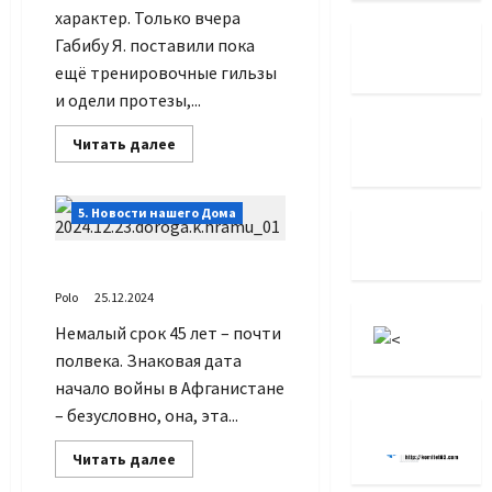
характер. Только вчера
Габибу Я. поставили пока
ещё тренировочные гильзы
и одели протезы,...
Прочитать
Читать далее
больше
о
Встал
и
5. Новости нашего Дома
пошёл
45 лет Третьей Мировой
Polo
25.12.2024
Немалый срок 45 лет – почти
полвека. Знаковая дата
начало войны в Афганистане
– безусловно, она, эта...
Прочитать
Читать далее
больше
о