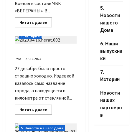
Воевал в составе ЧВК
5.
«ВЕТЕРАНЫ». В...
Новости
Прочитать
Читать далее
нашего
больше
Дома
о
Наш
7. Истории
выпускник
–
6. Наши
Габиб
Холодный день
выпускни
ки
Polo
27.12.2024
27 декабря было просто
7.
страшно холодно. Издевкой
Истории
казалось само название
города, а находящееся в
Новости
километре от стеклянной...
наших
партнёро
Прочитать
Читать далее
больше
в
о
Холодный
день
5. Новости нашего Дома