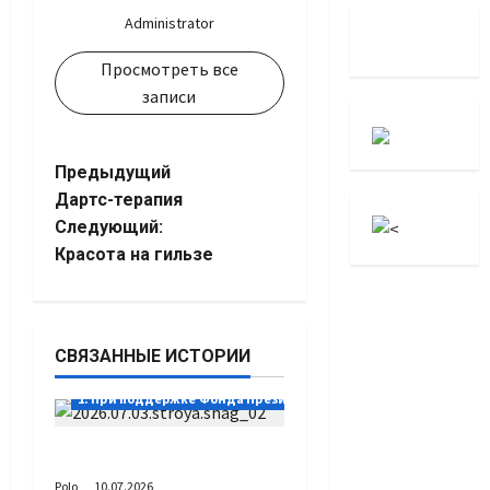
Administrator
Просмотреть все
записи
Навигация
Предыдущий
Дартс-терапия
записи
Следующий:
Красота на гильзе
СВЯЗАННЫЕ ИСТОРИИ
1. При поддержке Фонда Президентских грантов
Выстраивая шаг
Polo
10.07.2026