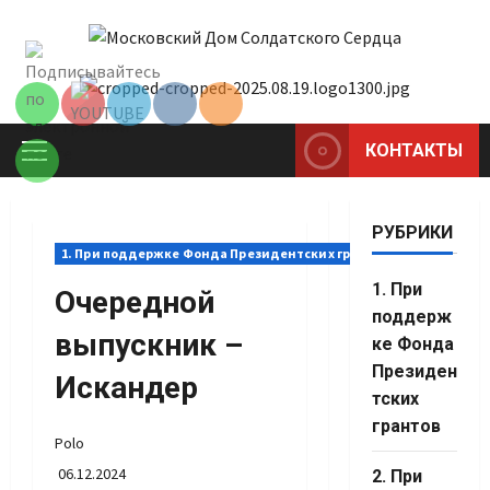
Перейти
Set Youtube
к
Channel ID
содержимому
КОНТАКТЫ
Основное
меню
РУБРИКИ
1. При поддержке Фонда Президентских грантов
1. При
Очередной
поддерж
выпускник –
ке Фонда
Президен
Искандер
тских
грантов
Polo
06.12.2024
2. При