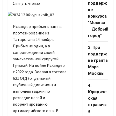
поддерж
1 минуты чтение
ке
Set Youtube
конкурса
Channel ID
"Москва
Искандер прибыл к нам на
– Добрый
протезирование из
город"
Татарстана 24 ноября.
Прибыл не один, а в
3. При
сопровождении своей
поддерж
замечательной супругой
ке гранта
Гулькай. На войне Искандер
Мэра
с 2022 года. Воевал в составе
Москвы
621 ОГД (отдельный
гаубичный дивизион) и
4.
выполнял задачи по
Юридиче
разведке целей и
ская
корректированию
страничк
артиллерийского огня. В
а