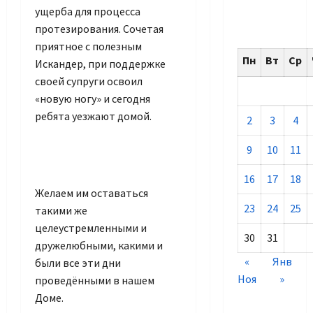
ущерба для процесса
протезирования. Сочетая
приятное с полезным
Пн
Вт
Ср
Искандер, при поддержке
своей супруги освоил
«новую ногу» и сегодня
ребята уезжают домой.
2
3
4
9
10
11
16
17
18
Желаем им оставаться
23
24
25
такими же
целеустремленными и
30
31
дружелюбными, какими и
«
Янв
были все эти дни
Ноя
»
проведёнными в нашем
Доме.