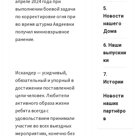
апреле 2024 года при
5.
выполнении боевой задачи
Новости
по корректировке огня при
нашего
во время штурма Авдеевки
Дома
получил минновзрывное
ранение.
6. Наши
выпускни
ки
Искандер — усидчивый,
7.
обязательный и упорный в
Истории
достижении поставленной
цели человек. Любители
Новости
активного образа жизни
наших
ребята всегда с
партнёро
удовольствием принимали
в
участие во всех выездных
мероприятиях, конечно без