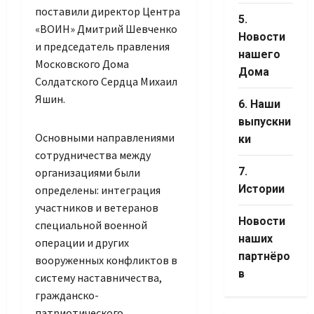
поставили директор Центра
5.
«ВОИН» Дмитрий Шевченко
Новости
и председатель правления
нашего
Московского Дома
Дома
Солдатского Сердца Михаил
Яшин.
6. Наши
выпускни
Основными направлениями
ки
сотрудничества между
7.
организациями были
Истории
определены: интеграция
участников и ветеранов
Новости
специальной военной
наших
операции и других
партнёро
вооруженных конфликтов в
в
систему наставничества,
гражданско-
патриотического