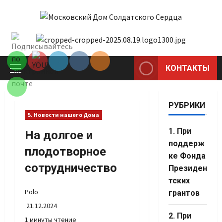
Перейти
к
содержимому
Set Youtube
Channel ID
КОНТАКТЫ
Основное
меню
РУБРИКИ
5. Новости нашего Дома
1. При
На долгое и
поддерж
плодотворное
ке Фонда
сотрудничество
Президен
тских
Polo
грантов
21.12.2024
2. При
1 минуты чтение