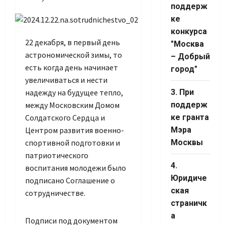
поддерж
ке
конкурса
22 декабря, в первый день
"Москва
астрономической зимы, то
– Добрый
есть когда день начинает
город"
увеличиваться и нести
надежду на будущее тепло,
3. При
между Московским Домом
поддерж
Set Youtube
Солдатского Сердца и
ке гранта
Channel ID
Центром развития военно-
Мэра
спортивной подготовки и
Москвы
патриотического
4.
воспитания молодежи было
Юридиче
подписано Соглашение о
ская
сотрудничестве.
страничк
а
Подписи под документом