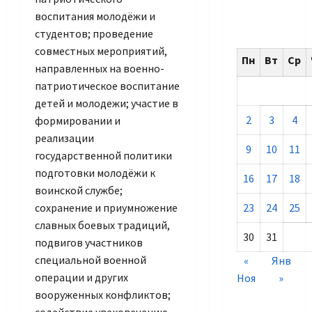
воспитания молодёжи и
студентов; проведение
совместных мероприятий,
Пн
Вт
Ср
направленных на военно-
патриотическое воспитание
детей и молодежи; участие в
2
3
4
формировании и
реализации
9
10
11
государственной политики
подготовки молодёжи к
16
17
18
воинской службе;
сохранение и приумножение
23
24
25
славных боевых традиций,
30
31
подвигов участников
специальной военной
«
Янв
операции и других
Ноя
»
вооруженных конфликтов;