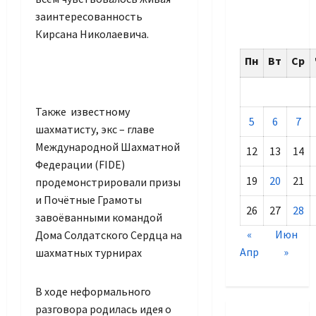
заинтересованность
Кирсана Николаевича.
Пн
Вт
Ср
Также известному
5
6
7
шахматисту, экс – главе
Международной Шахматной
12
13
14
Федерации (FIDE)
19
20
21
продемонстрировали призы
и Почётные Грамоты
26
27
28
завоёванными командой
«
Июн
Дома Солдатского Сердца на
Апр
»
шахматных турнирах
В ходе неформального
разговора родилась идея о