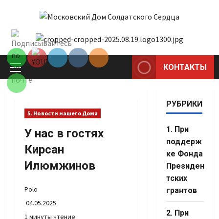
Перейти
к
Set Youtube
содержимому
Channel ID
КОНТАКТЫ
Основное
меню
РУБРИКИ
5. Новости нашего Дома
1. При
У нас в гостях
поддерж
Кирсан
ке Фонда
Илюмжинов
Президен
тских
Polo
грантов
04.05.2025
2. При
1 минуты чтение