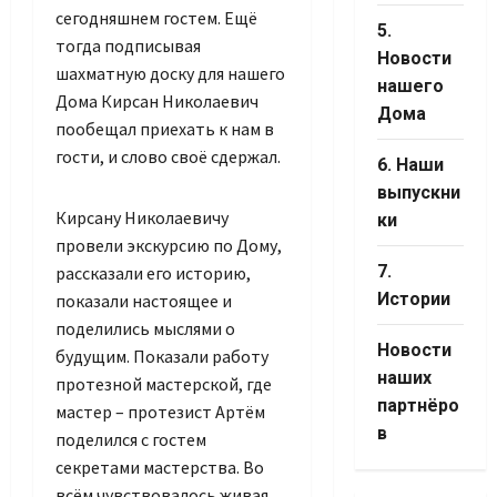
сегодняшнем гостем. Ещё
5.
тогда подписывая
Новости
шахматную доску для нашего
нашего
Дома Кирсан Николаевич
Дома
пообещал приехать к нам в
гости, и слово своё сдержал.
6. Наши
выпускни
Кирсану Николаевичу
ки
провели экскурсию по Дому,
7.
рассказали его историю,
Истории
показали настоящее и
поделились мыслями о
Новости
будущим. Показали работу
наших
протезной мастерской, где
партнёро
мастер – протезист Артём
в
поделился с гостем
секретами мастерства. Во
всём чувствовалось живая