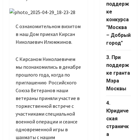
поддерж
ке
конкурса
С ознакомительном визитом
"Москва
в наш Дом приехал Кирсан
– Добрый
Николаевич Илюмжинов.
город"
3. При
С Кирсаном Николаевичем
Set Youtube
поддерж
мы познакомились в декабре
Channel ID
ке гранта
прошлого года, когда по
Мэра
приглашению Российского
Москвы
Союза Ветеранов наши
ветераны приняли участие в
4.
торжественной встрече с
Юридиче
участниками специальной
ская
военной операции и сеансе
страничк
одновременной игры в
а
шахматы с нашим