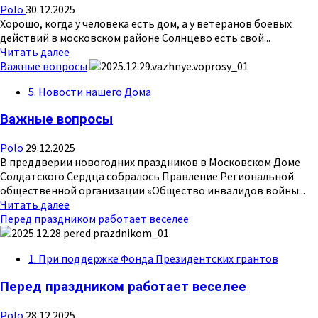
Polo
30.12.2025
Хорошо, когда у человека есть дом, а у ветеранов боевых
действий в московском районе Солнцево есть свой...
Прочитать
Читать далее
больше
Важные вопросы
о
5. Новости нашего Дома
За
праздничным
Важные вопросы
столом
Polo
29.12.2025
В преддверии новогодних праздников в Московском Доме
Солдатского Сердца собралось Правление Региональной
общественной организации «Общество инвалидов войны...
Прочитать
Читать далее
больше
Перед праздником работает веселее
о
Важные
1. При поддержке Фонда Президентских грантов
вопросы
Перед праздником работает веселее
Polo
28.12.2025