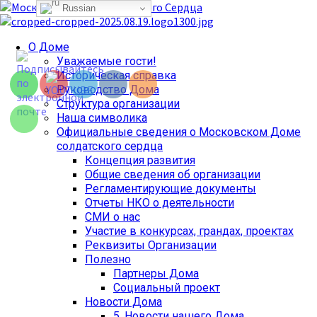
Перейти
Russian
к
содержимому
Set Youtube
Основное
О Доме
Channel ID
меню
Уважаемые гости!
Историческая справка
Руководство Дома
Структура организации
Наша символика
Официальные сведения о Московском Доме
солдатского сердца
Концепция развития
Общие сведения об организации
Регламентирующие документы
Отчеты НКО о деятельности
СМИ о нас
Участие в конкурсах, грандах, проектах
Реквизиты Организации
Полезно
Партнеры Дома
Социальный проект
Новости Дома
5. Новости нашего Дома