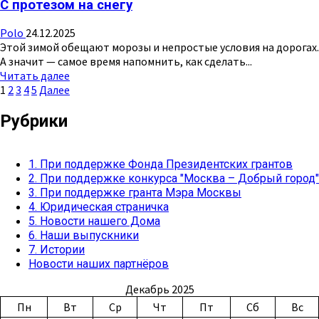
С протезом на снегу
в
руки
Polo
24.12.2025
снежную
Этой зимой обещают морозы и непростые условия на дорогах.
лопату
А значит — самое время напомнить, как сделать...
Прочитать
Читать далее
Пагинация
больше
1
2
3
4
5
Далее
о
записей
С
Рубрики
протезом
на
снегу
1. При поддержке Фонда Президентских грантов
2. При поддержке конкурса "Москва – Добрый город"
3. При поддержке гранта Мэра Москвы
4. Юридическая страничка
5. Новости нашего Дома
6. Наши выпускники
7. Истории
Новости наших партнёров
Декабрь 2025
Пн
Вт
Ср
Чт
Пт
Сб
Вс