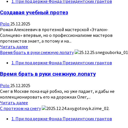
1. При поддержке Фонда Президентских грантов
Благодарность
от
Создавая учебный протез
депутата
и
Polo
25.12.2025
ветерана
Роман Алексеевич в протезной мастерской «Эталон-
Солнцево» впервые, но о профессионализме мастеров
протезистов знает, а потому и на...
Прочитать
Читать далее
больше
Время брать в руки снежную лопату
о
1. При поддержке Фонда Президентских грантов
Создавая
учебный
Время брать в руки снежную лопату
протез
Polo
25.12.2025
Снег в Москве пока ещё робко, но уже падает, и дабы не
коллекционировать его на дорожках Олег,...
Прочитать
Читать далее
больше
С протезом на снегу
о
1. При поддержке Фонда Президентских грантов
Время
брать