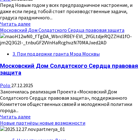
Перед Новым годом у всех предпраздничное настроение, и
даже если перед тобой стоят производственные задачи,
градуса праздничного...
Прочитать
Читать далее
больше
Московский Дом Солдатского Сердца правовая защита
о
Перед
праздником
3. При поддержке гранта Мэра Москвы
работает
веселее
Московский Дом Солдатского Сердца правовая
защита
Polo
27.12.2025
Закончилась реализация Проекта «Московский Дом
Солдатского Сердца: правовая защита», поддержанного
Комитетом общественных связей и молодежной политики
города...
Прочитать
Читать далее
больше
Новые партнёры новые возможности
о
Московский