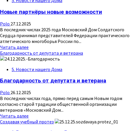
5. Новости нашего Дома
Дом
Солдатского
Новые партнёры новые возможности
Сердца
правовая
Polo
27.12.2025
защита
В последних числах 2025 года Московский Дом Солдатского
Сердца принимал представителей Федерации практического
атлетического многоборья России по...
Прочитать
Читать далее
больше
Благодарность от депутата и ветерана
о
Новые
5. Новости нашего Дома
партнёры
новые
Благодарность от депутата и ветерана
возможности
Polo
26.12.2025
В последних числах года, прямо перед самым Новым годом
согласно старой традиции общественной организации
ветеранов «Московский Дом...
Прочитать
Читать далее
больше
Создавая учебный протез
о