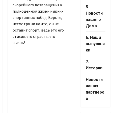
скорейшего возвращения к
5.
полноценной жизни и ярких
Новости
спортивных побед. Верьте,
нашего
несмотря ни на что, он не
Дома
оставит спорт, ведь это его
стихия, его страсть, его
6. Наши
жизнь!
выпускни
ки
7.
Истории
Новости
наших
партнёро
в