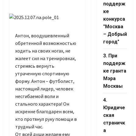
поддерж
ке
конкурса
"Москва
Set Youtube
– Добрый
Антон, воодушевленный
Channel ID
город"
обретенной возможностью
ходить на своих ногах, не
3. При
жалеет сил на тренировках,
поддерж
стремясь вернуть
ке гранта
утраченную спортивную
Мэра
форму. Антон – футболист,
Москвы
настоящий лидер, человек
несгибаемой воли и
4.
стального характера! Он
Юридиче
искренне благодарен всем,
ская
кто протянул руку помощи в
страничк
трудный час.
а
От всей души желаем ему