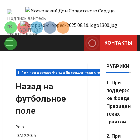
Перейти
Set Youtube
к
Channel ID
содержимому
КОНТАКТЫ
Основное
меню
РУБРИКИ
1. При поддержке Фонда Президентских грантов
1. При
Назад на
поддерж
футбольное
ке Фонда
Президен
поле
тских
грантов
Polo
07.12.2025
2. При