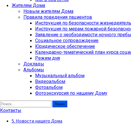
Жителям Дома
Новым жителям Дома
Правила поведения пациентов
Инструкция по безопасности жизнедеятел
Инструкция по мерам пожарной безопасно
Заявление о необходимости ночного преб
Социальное сопровождение
Юридическое обеспечение
Календарно-тематический план курса соци
Режим дня
Доклады
Альбомы
Музыкальный альбом
Видеоальбом
Фотоальбом
Фотоэкскурсия по нашему Дому
Найти:
Контакты
5. Новости нашего Дома