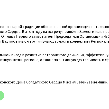
огласно старой традиции общественной организации ветерано
кого Сердца. В этом году на встречу пришёл и Заместитель 
 От лица Первого заместителя Председателя Организации «
я Вадимовича он вручил Благодарность коллективу Региона
.
большой вклад в развитие ветеранского движения, эффективн
венную жизнь региона, а также за активную деятельность в
ковского Дома Солдатского Сердца Михаил Евгеньевич Яшин.