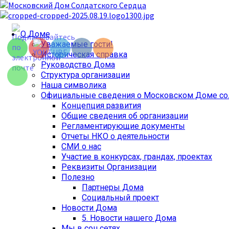
Перейти
к
содержимому
Set Youtube
Основное
О Доме
Channel ID
меню
Уважаемые гости!
Историческая справка
Руководство Дома
Структура организации
Наша символика
Официальные сведения о Московском Доме сол
Концепция развития
Общие сведения об организации
Регламентирующие документы
Отчеты НКО о деятельности
СМИ о нас
Участие в конкурсах, грандах, проектах
Реквизиты Организации
Полезно
Партнеры Дома
Социальный проект
Новости Дома
5. Новости нашего Дома
Мы в соц.сетях