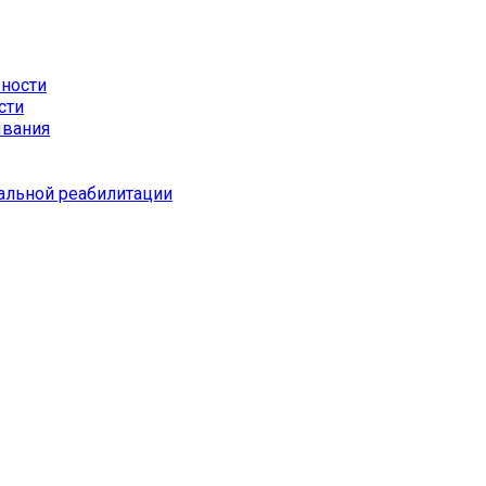
ьности
сти
ывания
альной реабилитации
Set Youtube
Channel ID