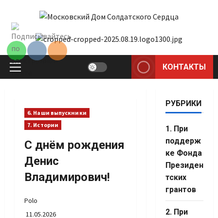
Перейти
к
содержимому
КОНТАКТЫ
Основное
меню
РУБРИКИ
6. Наши выпускники
7. Истории
1. При
поддерж
С днём рождения
ке Фонда
Денис
Президен
Владимирович!
тских
грантов
Polo
2. При
11.05.2026