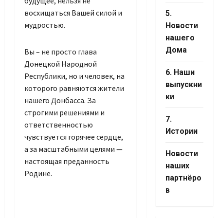
будущее, нельзя не
восхищаться Вашей силой и
5.
мудростью.
Новости
нашего
Дома
Вы – не просто глава
Донецкой Народной
6. Наши
Республики, но и человек, на
выпускни
которого равняются жители
ки
нашего Донбасса. За
строгими решениями и
7.
ответственностью
Истории
чувствуется горячее сердце,
а за масштабными целями —
Новости
настоящая преданность
наших
Родине.
партнёро
в