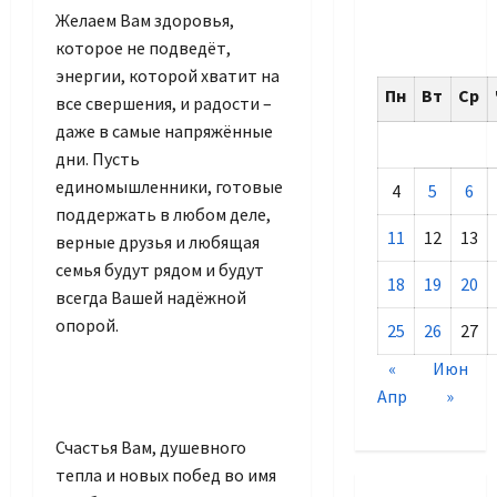
Желаем Вам здоровья,
которое не подведёт,
энергии, которой хватит на
Пн
Вт
Ср
все свершения, и радости –
даже в самые напряжённые
дни. Пусть
единомышленники, готовые
4
5
6
поддержать в любом деле,
11
12
13
верные друзья и любящая
семья будут рядом и будут
18
19
20
всегда Вашей надёжной
опорой.
25
26
27
«
Июн
Апр
»
Счастья Вам, душевного
тепла и новых побед во имя