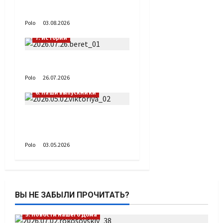
Габиб снова удивляет
Polo
03.08.2026
7. Истории
День Голубого берета
Polo
26.07.2026
1. При поддержке Фонда Президентских грантов
6. Наши выпускники
Виктория – значит
Победа!
Polo
03.05.2026
ВЫ НЕ ЗАБЫЛИ ПРОЧИТАТЬ?
5. Новости нашего Дома