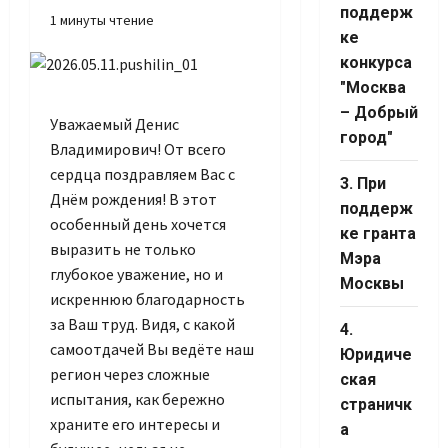
поддерж
1 минуты чтение
ке
конкурса
"Москва
– Добрый
Уважаемый Денис
город"
Владимирович! От всего
сердца поздравляем Вас с
3. При
Днём рождения! В этот
поддерж
особенный день хочется
ке гранта
выразить не только
Мэра
глубокое уважение, но и
Москвы
искреннюю благодарность
за Ваш труд. Видя, с какой
4.
самоотдачей Вы ведёте наш
Юридиче
регион через сложные
ская
испытания, как бережно
страничк
храните его интересы и
а