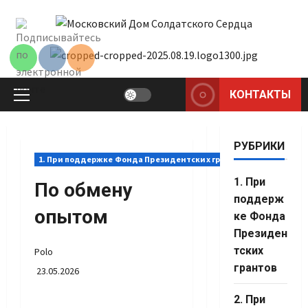
Перейти
к
содержимому
КОНТАКТЫ
Основное
меню
РУБРИКИ
1. При поддержке Фонда Президентских грантов
1. При
По обмену
поддерж
опытом
ке Фонда
Президен
тских
Polo
грантов
23.05.2026
2. При