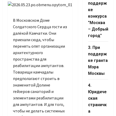
поддерж
ке
конкурса
В Московском Доме
"Москва
Солдатского Сердца гости из
– Добрый
далёкой Камчатки. Они
город"
приехали сюда, чтобы
перенять опят организации
3. При
архитектурного
поддерж
пространства для
ке гранта
реабилитации ампутантов.
Мэра
Товарищи камчадалы
Москвы
предполагают строить в
знаменитой Долине
4.
гейзеров санаторий и
Юридиче
элементами реабилитации
ская
для ампутантов. И для того,
страничк
чтобы не делать системных
а