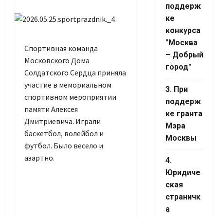
Channel ID
поддерж
ке
конкурса
"Москва
Спортивная команда
– Добрый
Московского Дома
город"
Солдатского Сердца приняла
участие в мемориальном
3. При
спортивном мероприятии
поддерж
памяти Алексея
ке гранта
Дмитриевича. Играли
Мэра
баскетбол, волейбол и
Москвы
футбол. Было весело и
азартно.
4.
Юридиче
ская
страничк
а