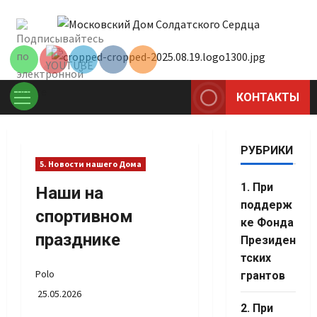
Перейти
Set Youtube
к
Channel ID
содержимому
КОНТАКТЫ
Основное
меню
РУБРИКИ
5. Новости нашего Дома
1. При
Наши на
поддерж
спортивном
ке Фонда
празднике
Президен
тских
Polo
грантов
25.05.2026
Set Youtube
2. При