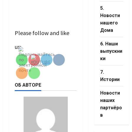
5.
Новости
нашего
Дома
Please follow and like
Set Youtube
6. Наши
us:
Channel ID
выпускни
ки
7.
Истории
ОБ АВТОРЕ
Новости
наших
партнёро
в