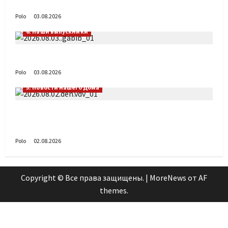
День ВДВ в Доме Солдатского Сердца
Polo
03.08.2026
6. Наши выпускники
Габиб снова удивляет
Polo
03.08.2026
5. Новости нашего Дома
Поздравляем с Днём воздушно-десантных
войск!
Polo
02.08.2026
Copyright © Все права защищены.
|
MoreNews
от AF
themes.