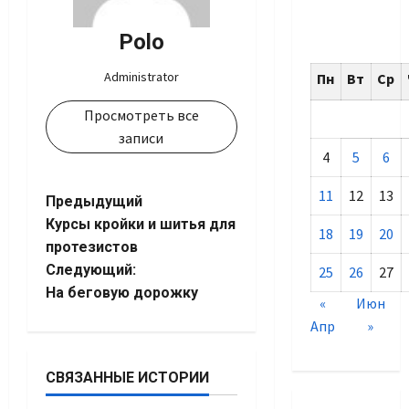
Polo
Administrator
Пн
Вт
Ср
Просмотреть все
записи
4
5
6
11
12
13
Навигация
Предыдущий
Курсы кройки и шитья для
18
19
20
записи
протезистов
Следующий:
25
26
27
На беговую дорожку
«
Июн
Апр
»
СВЯЗАННЫЕ ИСТОРИИ