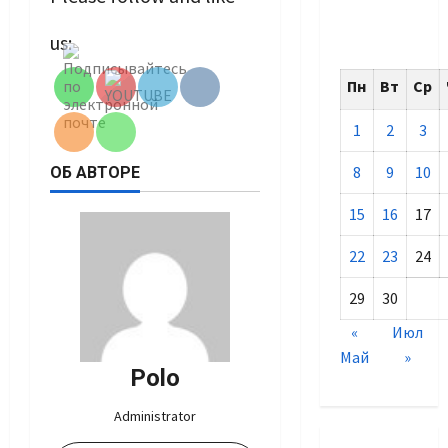
Set Youtube
us:
Channel ID
Пн
Вт
Ср
1
2
3
8
9
10
ОБ АВТОРЕ
15
16
17
22
23
24
29
30
«
Июл
Май
»
Polo
Administrator