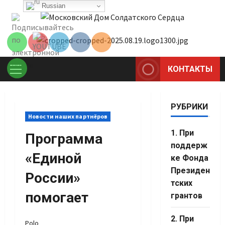
Перейти
Russian
Set Youtube
к
Channel ID
содержимому
КОНТАКТЫ
Основное
меню
РУБРИКИ
Новости наших партнёров
1. При
Программа
поддерж
«Единой
ке Фонда
Президен
России»
тских
помогает
грантов
Set Youtube
2. При
Polo