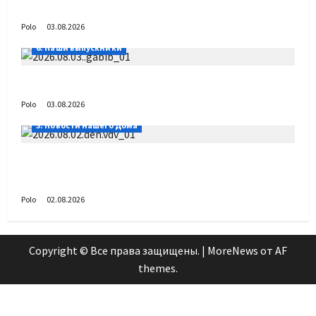
День ВДВ в Доме Солдатского Сердца
Polo
03.08.2026
6. Наши выпускники
Габиб снова удивляет
Polo
03.08.2026
5. Новости нашего Дома
Поздравляем с Днём воздушно-десантных
войск!
Polo
02.08.2026
Copyright © Все права защищены.
|
MoreNews
от AF
themes.