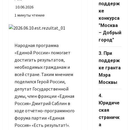
Channel ID
поддерж
10.06.2026
ке
1 минуты чтение
конкурса
"Москва
– Добрый
город"
Народная программа
«Единой России» помогает
3. При
достигать результатов,
поддерж
необходимых гражданам и
ке гранта
всей стране. Таким мнением
Мэра
поделился Герой России,
Москвы
депутат Государственной
4.
думы, член фракции «Единая
Юридиче
Россия» Дмитрий Саблин в
ская
ходе отчётно-программного
страничк
форума партии «Единая
а
Россия» «Есть результат!».