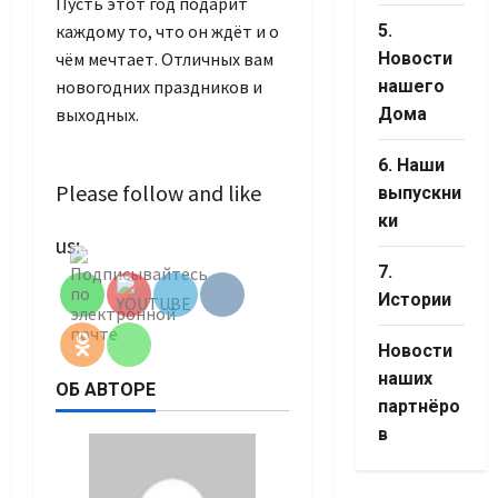
Пусть этот год подарит
каждому то, что он ждёт и о
5.
чём мечтает. Отличных вам
Новости
новогодних праздников и
нашего
выходных.
Дома
6. Наши
Please follow and like
выпускни
ки
Set Youtube
us:
Channel ID
7.
Истории
Новости
наших
ОБ АВТОРЕ
партнёро
в