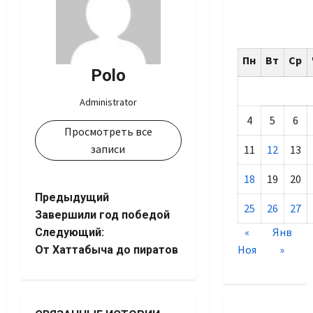
Пн
Вт
Ср
Polo
Administrator
4
5
6
Просмотреть все
записи
11
12
13
18
19
20
Навигация
Предыдущий
25
26
27
Завершили год победой
записи
«
Янв
Следующий:
Ноя
»
От Хаттабыча до пиратов