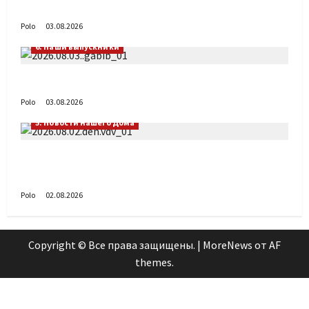
День ВДВ в Доме Солдатского Сердца
Polo
03.08.2026
6. Наши выпускники
Габиб снова удивляет
Polo
03.08.2026
5. Новости нашего Дома
Поздравляем с Днём воздушно-десантных
войск!
Polo
02.08.2026
Copyright © Все права защищены.
|
MoreNews
от AF
themes.