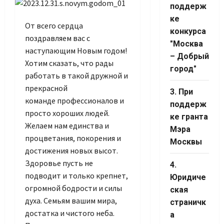
Channel ID
поддерж
ке
От всего сердца
конкурса
поздравляем вас с
"Москва
наступающим Новым годом!
– Добрый
Хотим сказать, что рады
город"
работать в такой дружной и
прекрасной
3. При
команде профессионалов и
поддерж
просто хороших людей.
ке гранта
Желаем нам единства и
Мэра
процветания, покорения и
Москвы
достижения новых высот.
Здоровье пусть не
4.
подводит и только крепнет,
Юридиче
огромной бодрости и силы
ская
духа. Семьям вашим мира,
страничк
достатка и чистого неба.
а