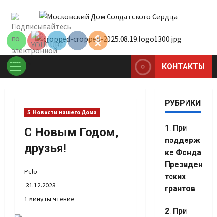
Перейти
Set Youtube
к
Channel ID
содержимому
КОНТАКТЫ
Основное
меню
РУБРИКИ
5. Новости нашего Дома
1. При
С Новым Годом,
поддерж
друзья!
ке Фонда
Президен
Polo
тских
31.12.2023
грантов
1 минуты чтение
Set Youtube
2. При