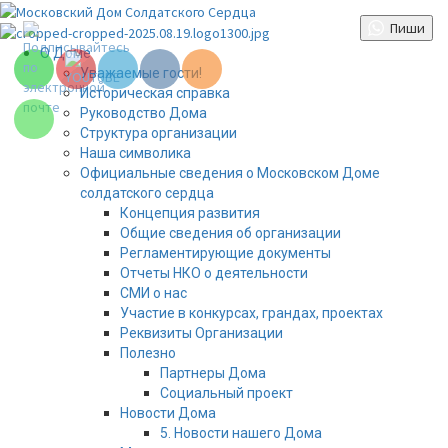
Set Youtube
Перейти
Channel ID
Пиши
к
содержимому
Основное
О Доме
меню
Уважаемые гости!
Историческая справка
Руководство Дома
Структура организации
Наша символика
Официальные сведения о Московском Доме
солдатского сердца
Концепция развития
Общие сведения об организации
Регламентирующие документы
Отчеты НКО о деятельности
СМИ о нас
Set Youtube
Участие в конкурсах, грандах, проектах
Channel ID
Реквизиты Организации
Полезно
Партнеры Дома
Социальный проект
Новости Дома
5. Новости нашего Дома