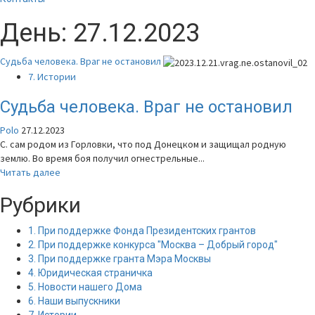
День:
27.12.2023
Судьба человека. Враг не остановил
7. Истории
Судьба человека. Враг не остановил
Polo
27.12.2023
С. сам родом из Горловки, что под Донецком и защищал родную
землю. Во время боя получил огнестрельные...
Прочитать
Читать далее
больше
Рубрики
о
Судьба
человека.
1. При поддержке Фонда Президентских грантов
Враг
2. При поддержке конкурса "Москва – Добрый город"
не
3. При поддержке гранта Мэра Москвы
остановил
4. Юридическая страничка
5. Новости нашего Дома
6. Наши выпускники
7. Истории