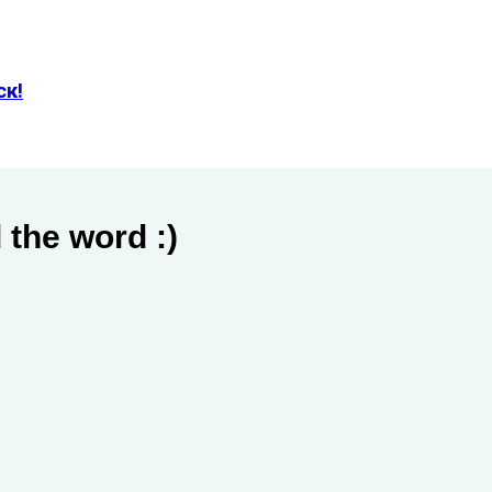
ск!
 the word :)