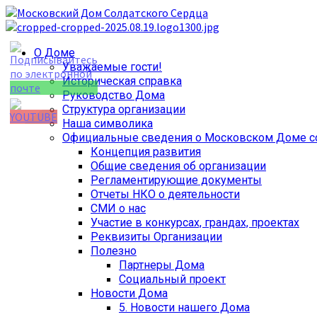
Перейти
к
содержимому
Основное
О Доме
меню
Уважаемые гости!
Историческая справка
Руководство Дома
Структура организации
Наша символика
Официальные сведения о Московском Доме со
Set Youtube
Концепция развития
Channel ID
Общие сведения об организации
Регламентирующие документы
Отчеты НКО о деятельности
СМИ о нас
Участие в конкурсах, грандах, проектах
Реквизиты Организации
Полезно
Партнеры Дома
Социальный проект
Новости Дома
5. Новости нашего Дома