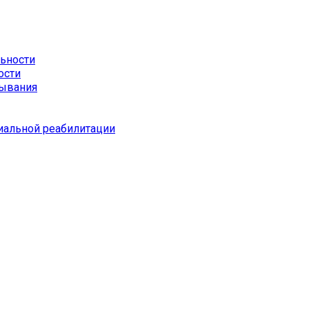
льности
ости
бывания
иальной реабилитации