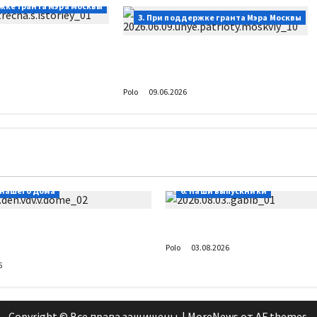
жке гранта Мэра Москвы
3. При поддержке гранта Мэра Москвы
оенной историей
Праздник для юных
патриотов Москвы
Polo
09.06.2026
 нашего Дома
6. Наши выпускники
 в Доме Солдатского
Габиб снова удивляет
Polo
03.08.2026
6
Copyright © Все права защищены.
|
MoreNews
от AF themes.