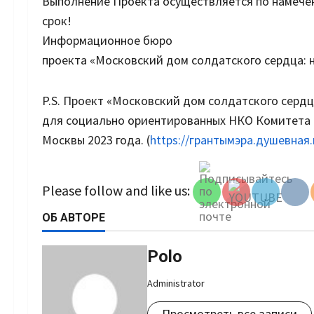
Выполнение Проекта осуществляется по намечен
срок!
Информационное бюро
проекта «Московский дом солдатского сердца: н
P.S. Проект «Московский дом солдатского сердц
для социально ориентированных НКО Комитета
Москвы 2023 года. (
https://грантымэра.душевная.
Set Youtube
Channel ID
Please follow and like us:
ОБ АВТОРЕ
Polo
Administrator
Просмотреть все записи