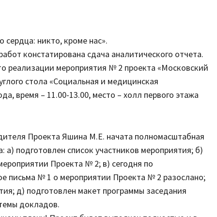
Set Youtube
 сердца: никто, кроме нас».
Channel ID
абот констатирована сдача аналитического отчета.
то реализации мероприятия № 2 проекта «Московский
руглого стола «Социальная и медицинская
а, время – 11.00-13.00, место – холл первого этажа
ителя Проекта Яшина М.Е. начата полномасштабная
: а) подготовлен список участников мероприятия; б)
ероприятии Проекта № 2; в) сегодня по
е письма № 1 о мероприятии Проекта № 2 разослано;
тия; д) подготовлен макет программы заседания
 темы докладов.