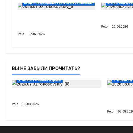
3. При поддержке гранта Мэра Москвы
3. При поддер
Праздник в лагере
Встреча с в
«Рокоссовский»
Polo
22.06.2026
Polo
02.07.2026
ВЫ НЕ ЗАБЫЛИ ПРОЧИТАТЬ?
5. Новости нашего Дома
5. Новости
Путь возвращения
День ВДВ
Сердца
Polo
05.08.2026
Polo
03.08.202