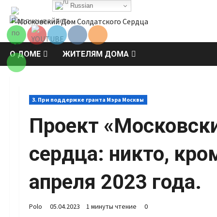
Перейти
Russian
Set Youtube
к
Channel ID
содержимому
О ДОМЕ
ЖИТЕЛЯМ ДОМА
3. При поддержке гранта Мэра Москвы
Проект «Московски
сердца: никто, кро
апреля 2023 года.
Polo
05.04.2023
1 минуты чтение
0