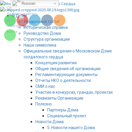
Set Youtube
Перейти
Russian
Channel ID
к
содержимому
Основное
О Доме
меню
Уважаемые гости!
Историческая справка
Руководство Дома
Структура организации
Наша символика
Официальные сведения о Московском Доме
солдатского сердца
Концепция развития
Общие сведения об организации
Регламентирующие документы
Отчеты НКО о деятельности
СМИ о нас
Set Youtube
Участие в конкурсах, грандах, проектах
Channel ID
Реквизиты Организации
Полезно
Партнеры Дома
Социальный проект
Новости Дома
5. Новости нашего Дома