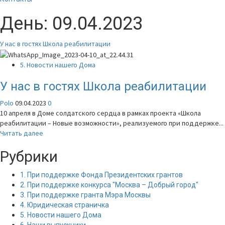
День:
09.04.2023
У нас в гостях Школа реабилитации
5. Новости нашего Дома
У нас в гостях Школа реабилитации
Polo
09.04.2023
0
10 апреля в Доме солдатского сердца в рамках проекта «Школа
реабилитации – Новые возможности», реализуемого при поддержке...
Прочитать
Читать далее
больше
Рубрики
о
У
нас
1. При поддержке Фонда Президентских грантов
в
2. При поддержке конкурса "Москва – Добрый город"
гостях
3. При поддержке гранта Мэра Москвы
Школа
4. Юридическая страничка
реабилитации
5. Новости нашего Дома
6. Наши выпускники