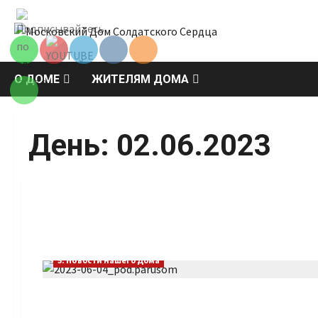
Перейти
Set Youtube
к
Channel ID
содержимому
О ДОМЕ
ЖИТЕЛЯМ ДОМА
День:
02.06.2023
5. Новости нашего Дома