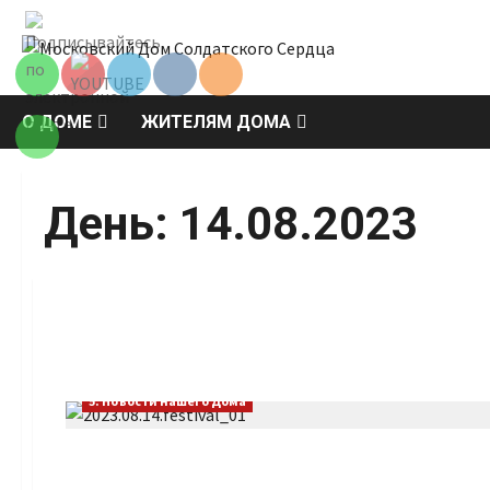
Перейти
Set Youtube
к
Channel ID
содержимому
О ДОМЕ
ЖИТЕЛЯМ ДОМА
День:
14.08.2023
5. Новости нашего Дома