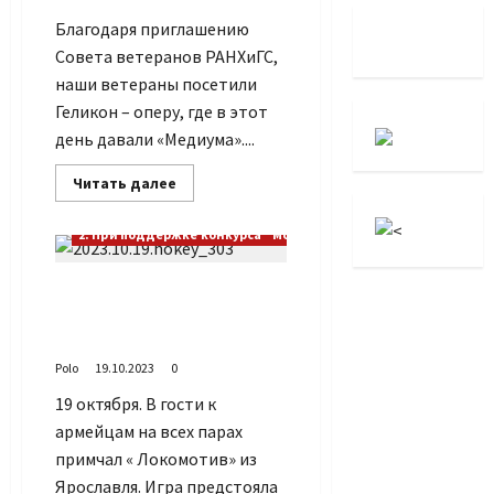
Благодаря приглашению
Совета ветеранов РАНХиГС,
наши ветераны посетили
Геликон – оперу, где в этот
день давали «Медиума»....
Прочитать
Читать далее
больше
о
«Медиум»
2. При поддержке конкурса "Москва – Добрый город"
в
«Геликоне»
Сто процентный
результат в домашней
серии ХК ЦСКА (Ч.3)
Polo
19.10.2023
0
19 октября. В гости к
армейцам на всех парах
примчал « Локомотив» из
Ярославля. Игра предстояла