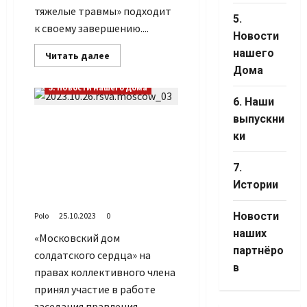
тяжелые травмы» подходит
5.
к своему завершению....
Новости
нашего
Прочитать
Читать далее
больше
Дома
о
На
5. Новости нашего Дома
спортплощадке
6. Наши
установили
тренажёры
выпускни
Прошло заседание
для
инвалидов
ки
правления Московского
отделения РСВА и
Координационного
7.
совета ветеранских
Истории
организаций Москвы
Новости
Polo
25.10.2023
0
наших
«Московский дом
партнёро
солдатского сердца» на
в
правах коллективного члена
принял участие в работе
заседания правления