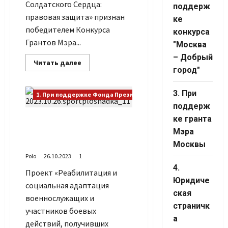
Солдатского Сердца:
поддерж
правовая защита» признан
ке
победителем Конкурса
конкурса
Грантов Мэра...
"Москва
– Добрый
Прочитать
Читать далее
больше
город"
о
Расширяем
рамки
3. При
1. При поддержке Фонда Президентских грантов
помощи
поддерж
Set Youtube
ке гранта
На спортплощадке
Channel ID
установили тренажёры
Мэра
для инвалидов
Москвы
Polo
26.10.2023
1
4.
Проект «Реабилитация и
Юридиче
социальная адаптация
ская
военнослужащих и
страничк
участников боевых
а
действий, получивших