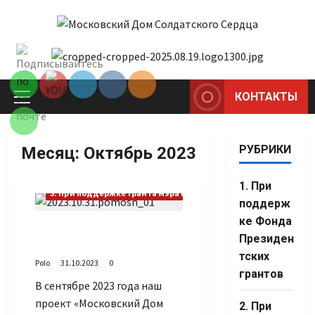
Перейти
к
Set Youtube
содержимому
Channel ID
КОНТАКТЫ
Основное
меню
РУБРИКИ
Месяц:
Октябрь 2023
1. При
3. При поддержке гранта Мэра Москвы
поддерж
ке Фонда
Расширяем рамки
Президен
помощи
тских
Polo
31.10.2023
0
грантов
В сентябре 2023 года наш
проект «Московский Дом
2. При