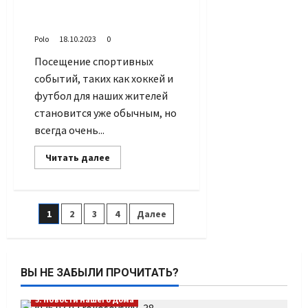
ХК
а женский гандбол – это
ЦСКА
(Ч.1)
ещё и красиво
Polo
18.10.2023
0
Посещение спортивных
событий, таких как хоккей и
футбол для наших жителей
становится уже обычным, но
всегда очень...
Прочитать
Читать далее
больше
о
Гандбол
–
это
Пагинация
1
2
3
4
Далее
зрелищно,
а
женский
записей
гандбол
–
это
ВЫ НЕ ЗАБЫЛИ ПРОЧИТАТЬ?
ещё
и
красиво
5. Новости нашего Дома