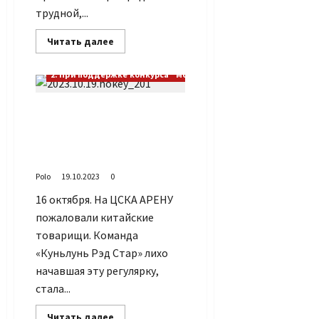
трудной,...
Прочитать
Читать далее
больше
о
Сто
2. При поддержке конкурса "Москва – Добрый город"
процентный
результат
в
2023.10.19. Сто
домашней
серии
процентный результат в
ХК
ЦСКА
домашней серии ХК ЦСКА
(Ч.3)
(Ч.2)
Polo
19.10.2023
0
16 октября. На ЦСКА АРЕНУ
пожаловали китайские
товарищи. Команда
«Куньлунь Рэд Стар» лихо
начавшая эту регулярку,
стала...
Прочитать
Читать далее