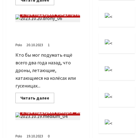
Читать далее
больше
о
Проект
1. При поддержке Фонда Президентских грантов
«Москоvский
дом
солдатского
Дроны на службе
сердца:
никто,
ветеранов
кроме
нас»:
Polo
20.10.2023
1
сvодка
по
Кто бы мог подумать ещё
выполнению
Проекта
всего два года назад, что
от
24
дроны, летающие,
октября
2023
катающиеся на колёсах или
г
гусеницах...
Прочитать
Читать далее
больше
о
Дроны
2. При поддержке конкурса "Москва – Добрый город"
на
службе
ветеранов
«Медиум» в «Геликоне»
Polo
19.10.2023
0