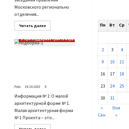
Московского регионально
отделения...
Пн
Вт
Ср
Прочитать
Читать далее
больше
о
Прошло
3. При поддержке гранта Мэра Москвы
заседание
правления
2
3
4
Московского
Проект «Москоvский дом
отделения
РСВА
солдатского сердца:
9
10
11
и
Координационного
никто, кроме нас»: сvодка
совета
по выполнению Проекта
16
17
18
ветеранских
организаций
от 24 октября 2023 г
Москвы
23
24
25
Polo
24.10.2023
0
Информация № 1: О малой
30
31
архитектурной форме № 1.
«
Ноя
Малая архитектурная форма
Сен
»
№ 1 Проекта – это...
Прочитать