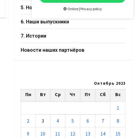
5. Новости нашего Дома
🟢 Online | Privacy policy
6. Наши выпускники
7. Истории
Новости наших партнёров
Октябрь 2023
Пн
Вт
Ср
Чт
Пт
Сб
Вс
1
2
3
4
5
6
7
8
9
10
11
12
13
14
15