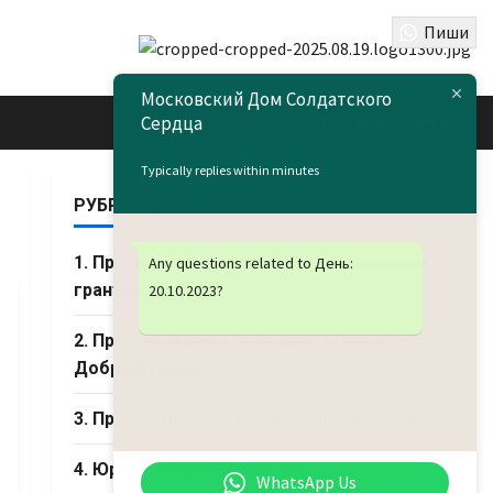
Пиши
Московский Дом Солдатского
Сердца
КОНТАКТЫ
Typically replies within minutes
РУБРИКИ
1. При поддержке Фонда Президентских
Any questions related to День:
грантов
20.10.2023
?
2. При поддержке конкурса "Москва –
Добрый город"
3. При поддержке гранта Мэра Москвы
4. Юридическая страничка
WhatsApp Us