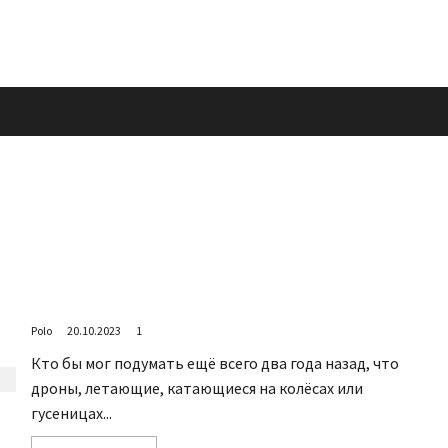
Дроны на службе ветеранов
Polo
20.10.2023
1
Кто бы мог подумать ещё всего два года назад, что
дроны, летающие, катающиеся на колёсах или
гусеницах...