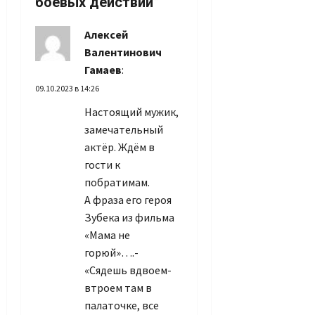
боевых действий
”
Алексей
Валентинович
Гамаев
:
09.10.2023 в 14:26
Настоящий мужик,
замечательный
актёр. Ждём в
гости к
побратимам.
А фраза его героя
Зубека из фильма
«Мама не
горюй»….-
«Сядешь вдвоем-
втроем там в
палаточке, все