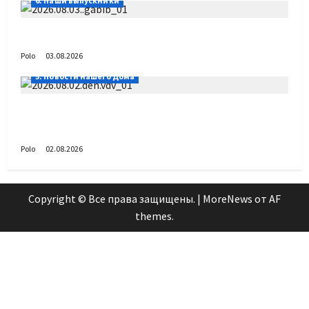
6. Наши выпускники
Габиб снова удивляет
Polo
03.08.2026
5. Новости нашего Дома
Поздравляем с Днём воздушно-десантных
войск!
Polo
02.08.2026
Copyright © Все права защищены.
|
MoreNews
от AF
themes.