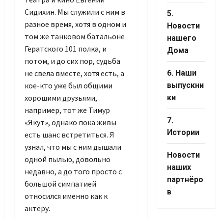
Сидихин. Мы служили с ним в
5.
разное время, хотя в одном и
Новости
том же танковом батальоне
нашего
Гератского 101 полка, и
Дома
потом, и до сих пор, судьба
не свела вместе, хотя есть, а
6. Наши
кое-кто уже был общими
выпускни
хорошими друзьями,
ки
например, тот же Тимур
7.
«Якут», однако пока живы
Истории
есть шанс встретиться. Я
узнал, что мы с ним дышали
Новости
одной пылью, довольно
Set Youtube
наших
недавно, а до того просто с
Channel ID
партнёро
большой симпатией
в
относился именно как к
актёру.