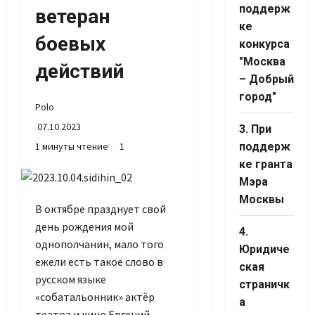
поддерж
ветеран
ке
боевых
конкурса
"Москва
действий
– Добрый
город"
Polo
07.10.2023
3. При
1 минуты чтение
1
поддерж
ке гранта
Мэра
Москвы
В октябре празднует свой
день рождения мой
4.
однополчанин, мало того
Юридиче
ежели есть такое слово в
ская
русском языке
страничк
«собатальонник» актёр
а
театра и кино Евгений