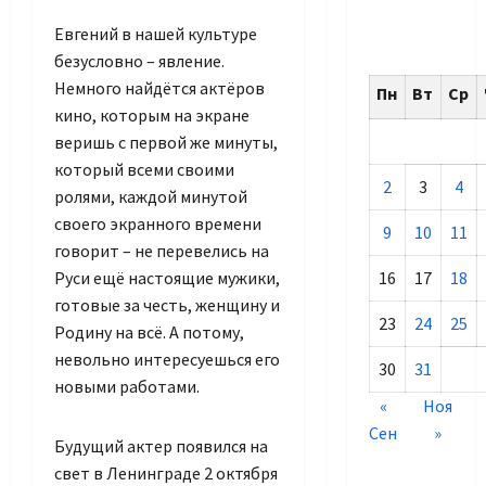
Евгений в нашей культуре
безусловно – явление.
Немного найдётся актёров
Пн
Вт
Ср
кино, которым на экране
веришь с первой же минуты,
который всеми своими
2
3
4
ролями, каждой минутой
своего экранного времени
9
10
11
говорит – не перевелись на
Руси ещё настоящие мужики,
16
17
18
готовые за честь, женщину и
23
24
25
Родину на всё. А потому,
невольно интересуешься его
30
31
новыми работами.
«
Ноя
Сен
»
Будущий актер появился на
свет в Ленинграде 2 октября