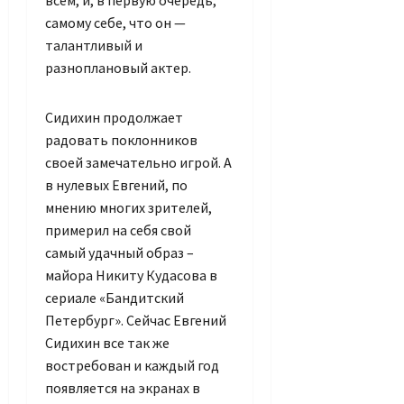
всем, и, в первую очередь,
самому себе, что он —
талантливый и
разноплановый актер.
Сидихин продолжает
радовать поклонников
своей замечательно игрой. А
в нулевых Евгений, по
мнению многих зрителей,
примерил на себя свой
самый удачный образ –
майора Никиту Кудасова в
сериале «Бандитский
Петербург». Сейчас Евгений
Сидихин все так же
востребован и каждый год
появляется на экранах в