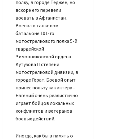
полку, в городе Теджен, но
вскоре его перевели
воевать в Афганистан.
Воевал в танковом
батальоне 101-го
мотострелкового полка 5-й
гвардейской
Зимовниковской ордена
Кутузова II степени
мотострелковой дивизии, в
городе Герат. Боевой опыт
принес пользу как актёру –
Евгений очень реалистично
играет бойцов локальных
конфликтов и ветеранов
боевых действий.
Иногда, как бы в память о