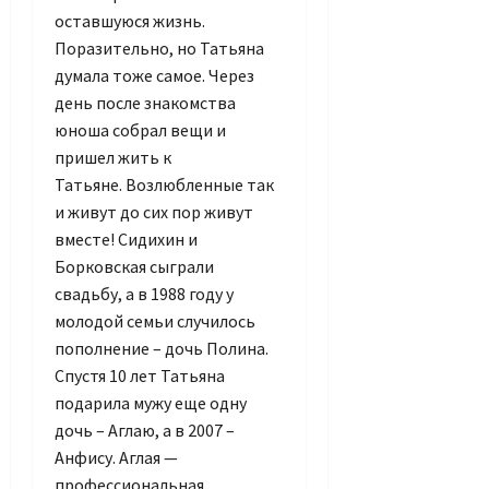
оставшуюся жизнь.
Поразительно, но Татьяна
думала тоже самое. Через
день после знакомства
юноша собрал вещи и
пришел жить к
Татьяне. Возлюбленные так
и живут до сих пор живут
вместе! Сидихин и
Борковская сыграли
свадьбу, а в 1988 году у
молодой семьи случилось
пополнение – дочь Полина.
Спустя 10 лет Татьяна
подарила мужу еще одну
дочь – Аглаю, а в 2007 –
Анфису. Аглая —
профессиональная