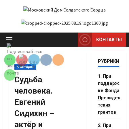
Перейти
к
содержимому
КОНТАКТЫ
Set Youtube
Основное
меню
Channel ID
РУБРИКИ
7. Истории
1. При
Судьба
поддерж
человека.
ке Фонда
Президен
Евгений
тских
Сидихин –
грантов
актёр и
2. При