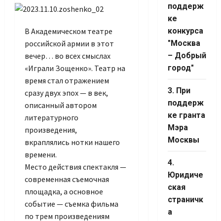
поддерж
ке
В Академическом театре
конкурса
российской армии в этот
"Москва
вечер… во всех смыслах
– Добрый
«Играли Зощенко». Театр на
город"
время стал отражением
3. При
сразу двух эпох — в век,
поддерж
описанный автором
ке гранта
литературного
Мэра
произведения,
Москвы
вкраплялись нотки нашего
времени.
4.
Место действия спектакля —
Юридиче
современная съемочная
ская
площадка, а основное
страничк
событие — съемка фильма
а
по трем произведениям