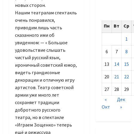
новых сторон.
Нашим театралам спектакль
очень понравился,
Пн
Вт
Ср
приводим лишь часть
сказанного ими об
1
увиденном: — « Большое
удовольствие слышать
6
7
8
чистый русский язык,
13
14
15
ироничный советский юмор,
видеть грандиозные
20
21
22
декорации и отличную игру
артистов. Театр советской
27
28
29
армии уже много лет
«
Дек
сохраняет традиции
Окт
»
добротного русского
театра, но в спектакле
«Играем Зощенко» теперь
ещё и режиссура