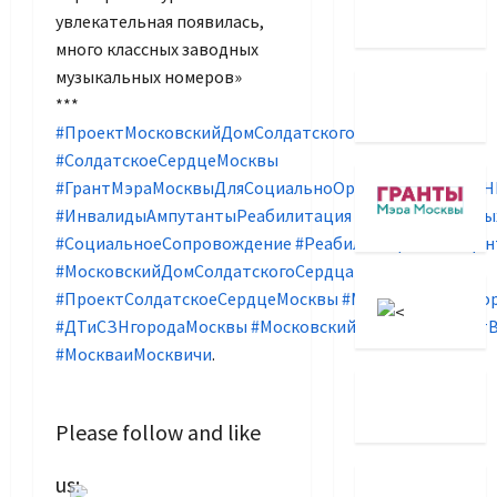
увлекательная появилась,
много классных заводных
музыкальных номеров»
***
#ПроектМосковскийДомСолдатскогоСердца
#СолдатскоеСердцеМосквы
#ГрантМэраМосквыДляСоциальноОриентированных
#ИнвалидыАмпутантыРеабилитация
#ВетераныБоевы
#СоциальноеСопровождение
#РеабилитационныйЦен
#МосковскийДомСолдатскогоСердца
#ПроектСолдатскоеСердцеМосквы
#МоскваДобрыйГо
#ДТиСЗНгородаМосквы
#МосковскийГородскойСовет
#МоскваиМосквичи
.
Please follow and like
Set Youtube
us:
Channel ID