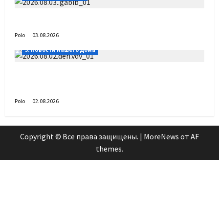
Габиб снова удивляет
Polo
03.08.2026
5. Новости нашего Дома
Поздравляем с Днём воздушно-десантных
войск!
Polo
02.08.2026
Copyright © Все права защищены.
|
MoreNews
от AF
themes.