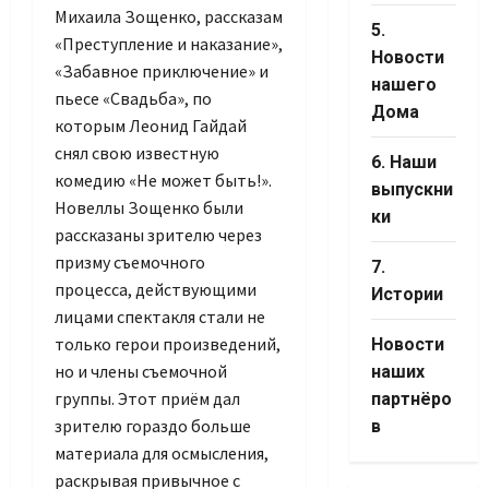
Михаила Зощенко, рассказам
5.
«Преступление и наказание»,
Новости
«Забавное приключение» и
нашего
пьесе «Свадьба», по
Set You
Дома
которым Леонид Гайдай
Channe
снял свою известную
6. Наши
комедию «Не может быть!».
выпускни
Новеллы Зощенко были
ки
рассказаны зрителю через
призму съемочного
7.
процесса, действующими
Истории
лицами спектакля стали не
только герои произведений,
Новости
но и члены съемочной
наших
группы. Этот приём дал
партнёро
зрителю гораздо больше
в
материала для осмысления,
раскрывая привычное с