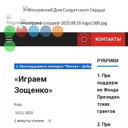
Перейти
к
Set Youtube
содержимому
Channel ID
КОНТАКТЫ
Основное
меню
РУБРИКИ
2. При поддержке конкурса "Москва – Добрый город"
1. При
«Играем
поддерж
Зощенко»
ке Фонда
Президен
тских
Polo
грантов
10.11.2023
1 минуты чтение
0
2. При