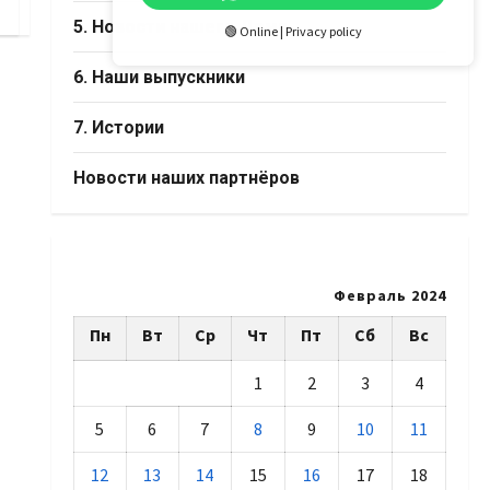
5. Новости нашего Дома
🟢 Online | Privacy policy
6. Наши выпускники
7. Истории
Новости наших партнёров
Февраль 2024
Пн
Вт
Ср
Чт
Пт
Сб
Вс
1
2
3
4
5
6
7
8
9
10
11
12
13
14
15
16
17
18