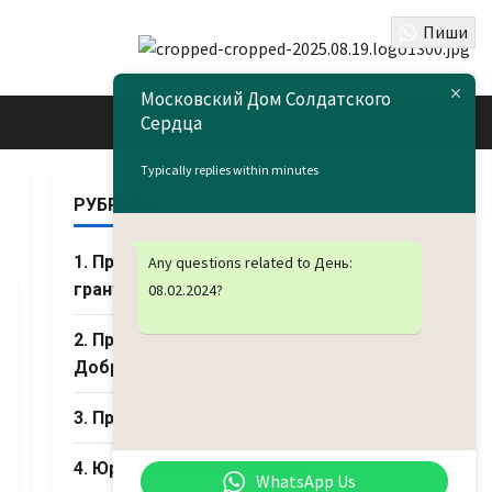
Пиши
Московский Дом Солдатского
Сердца
КОНТАКТЫ
Typically replies within minutes
РУБРИКИ
1. При поддержке Фонда Президентских
Any questions related to День:
грантов
08.02.2024
?
2. При поддержке конкурса "Москва –
Добрый город"
3. При поддержке гранта Мэра Москвы
4. Юридическая страничка
WhatsApp Us