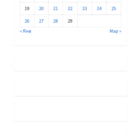
19
20
21
22
23
24
25
26
27
28
29
« Янв
Мар »