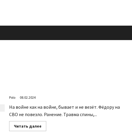
В Доме появились новые жители
Polo
08.02.2024
На войне как на войне, бывает и не везёт. Фёдору на
СВО не повезло. Ранение. Травма спины,...
Прочитать
Читать далее
больше