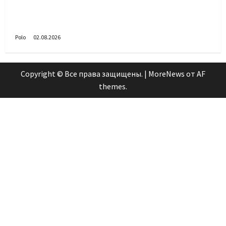
Поздравляем с Днём воздушно-десантных
войск!
Polo
02.08.2026
Copyright © Все права защищены.
|
MoreNews
от AF
themes.