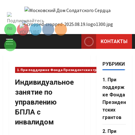
Перейти
к
Set Youtube
содержимому
Channel ID
КОНТАКТЫ
Основное
меню
РУБРИКИ
1. При поддержке Фонда Президентских грантов
1. При
Индивидуальное
поддерж
занятие по
ке Фонда
управлению
Президен
тских
БПЛА с
грантов
инвалидом
2. При