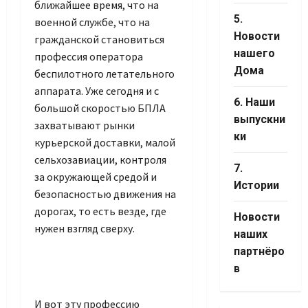
ближайшее время, что на
5.
военной службе, что на
Новости
гражданской становиться
нашего
профессия оператора
Дома
беспилотного летательного
аппарата. Уже сегодня и с
6. Наши
большой скоростью БПЛА
выпускни
захватывают рынки
ки
курьерской доставки, малой
сельхозавиации, контроля
7.
за окружающей средой и
Истории
безопасностью движения на
дорогах, то есть везде, где
Новости
нужен взгляд сверху.
наших
партнёро
в
И вот эту профессию