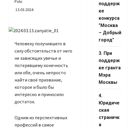
Polo
поддерж
13.03.2024
ке
конкурса
Set Youtube
"Москва
Channel ID
– Добрый
город"
Человеку получившего в
силу обстоятельств от него
3. При
не зависящих увечье и
поддерж
потерявшему конечность
ке гранта
или обе, очень непросто
Мэра
найти своё призвание,
Москвы
которое и было бы
интересно и приносило
4.
достаток.
Юридиче
ская
Одним из перспективных
страничк
профессий в самое
а