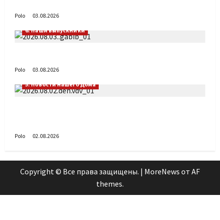
День ВДВ в Доме Солдатского Сердца
Polo
03.08.2026
6. Наши выпускники
Габиб снова удивляет
Polo
03.08.2026
5. Новости нашего Дома
Поздравляем с Днём воздушно-десантных
войск!
Polo
02.08.2026
Copyright © Все права защищены.
|
MoreNews
от AF
themes.