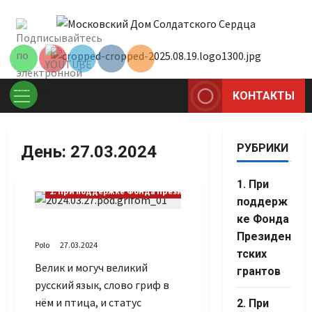
Перейти
Set Youtube
к
Channel ID
содержимому
КОНТАКТЫ
Основное
меню
РУБРИКИ
День:
27.03.2024
1. При
1. При поддержке Фонда Президентских грантов
поддерж
ке Фонда
Под грифом
Президен
Polo
27.03.2024
тских
Велик и могуч великий
грантов
русский язык, слово гриф в
Set Youtube
нём и птица, и статус
2. При