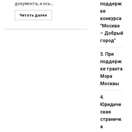
Channel ID
документа, и ось...
поддерж
ке
Прочитать
Читать далее
конкурса
больше
о
"Москва
Под
грифом
– Добрый
город"
3. При
поддерж
ке гранта
Мэра
Москвы
4.
Юридиче
ская
страничк
а