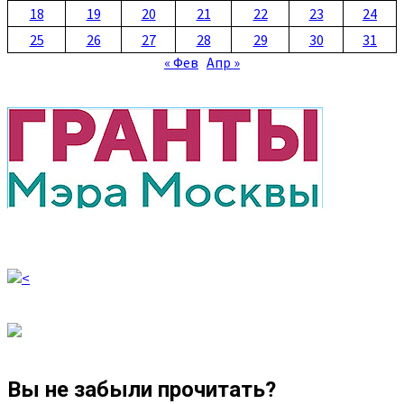
18
19
20
21
22
23
24
25
26
27
28
29
30
31
« Фев
Апр »
Вы не забыли прочитать?