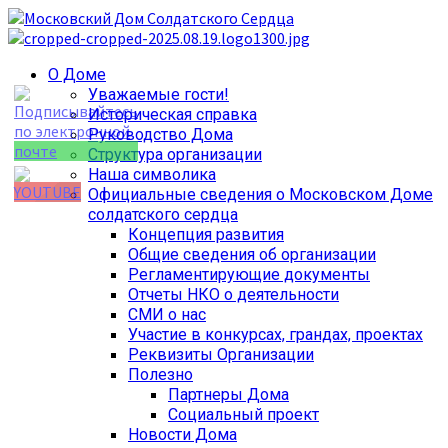
Перейти
к
содержимому
Основное
О Доме
меню
Уважаемые гости!
Историческая справка
Руководство Дома
Структура организации
Наша символика
Официальные сведения о Московском Доме
солдатского сердца
Set Youtube
Концепция развития
Channel ID
Общие сведения об организации
Регламентирующие документы
Отчеты НКО о деятельности
СМИ о нас
Участие в конкурсах, грандах, проектах
Реквизиты Организации
Полезно
Партнеры Дома
Социальный проект
Новости Дома