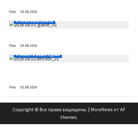
День ВДВ в Доме Солдатского Сердца
Polo
03.08.2026
6. Наши выпускники
Габиб снова удивляет
Polo
03.08.2026
5. Новости нашего Дома
Поздравляем с Днём воздушно-десантных
войск!
Polo
02.08.2026
Copyright © Все права защищены.
|
MoreNews
от AF
themes.