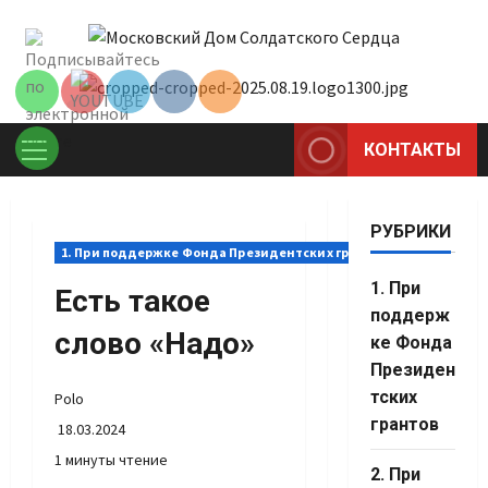
Перейти
Set Youtube
к
Channel ID
содержимому
КОНТАКТЫ
Основное
меню
РУБРИКИ
1. При поддержке Фонда Президентских грантов
1. При
Есть такое
поддерж
слово «Надо»
ке Фонда
Президен
тских
Polo
грантов
18.03.2024
1 минуты чтение
Set Youtube
2. При