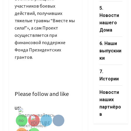
участников боевых
5.
действий, получивших
Новости
тяжелые травмы “Вместе мы
нашего
сила!”», а сам Проект
Дома
осуществляется при
финансовой поддержке
6. Наши
Фонда Президентских
выпускни
грантов.
ки
7.
Истории
Новости
Please follow and like
наших
Set Youtube
us:
партнёро
Channel ID
в