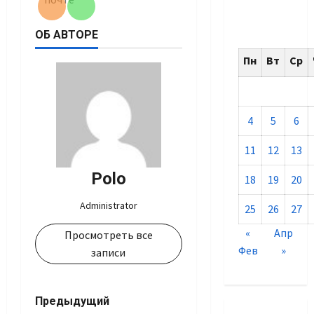
ОБ АВТОРЕ
Пн
Вт
Ср
4
5
6
11
12
13
Polo
18
19
20
Administrator
25
26
27
«
Апр
Просмотреть все
Фев
»
записи
Навигация
Предыдущий