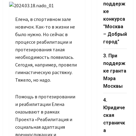
Channel ID
поддерж
ке
Елена, в спортивном зале
конкурса
новичок. Как-то в жизни не
"Москва
было нужно. Но сейчас в
– Добрый
процессе реабилитации и
город"
протезирования такая
3. При
необходимость появилась.
поддерж
Сегодня, например, провели
ке гранта
гимнастическую растяжку.
Мэра
Тяжело, но надо.
Москвы
Помощь в протезировании
4.
и реабилитации Елена
Юридиче
оказывают в рамках
ская
Проекта «Реабилитация и
страничк
социальная адаптация
а
военнослужащих и