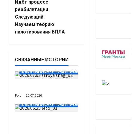
Идёт процесс
записи
реабилитации
Следующий:
Изучаем теорию
пилотирования БПЛА
СВЯЗАННЫЕ ИСТОРИИ
1. При поддержке Фонда Президентских грантов
Выстраивая шаг
Polo
10.07.2026
1. При поддержке Фонда Президентских грантов
А как вы проводите
лето?