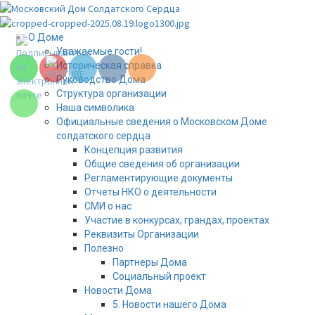
Перейти
к
Set Youtube
содержимому
Основное
Channel ID
О Доме
меню
Уважаемые гости!
Историческая справка
Руководство Дома
Структура организации
Наша символика
Официальные сведения о Московском Доме
солдатского сердца
Концепция развития
Общие сведения об организации
Регламентирующие документы
Отчеты НКО о деятельности
СМИ о нас
Участие в конкурсах, грандах, проектах
Реквизиты Организации
Полезно
Партнеры Дома
Социальный проект
Новости Дома
Set Youtube
5. Новости нашего Дома