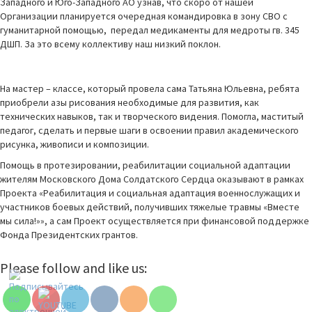
Западного и Юго-Западного АО узнав, что скоро от нашей
Организации планируется очередная командировка в зону СВО с
гуманитарной помощью, передал медикаменты для медроты гв. 345
ДШП. За это всему коллективу наш низкий поклон.
На мастер – классе, который провела сама Татьяна Юльевна, ребята
приобрели азы рисования необходимые для развития, как
технических навыков, так и творческого видения. Помогла, маститый
педагог, сделать и первые шаги в освоении правил академического
рисунка, живописи и композиции.
Помощь в протезировании, реабилитации социальной адаптации
жителям Московского Дома Солдатского Сердца оказывают в рамках
Проекта «Реабилитация и социальная адаптация военнослужащих и
участников боевых действий, получивших тяжелые травмы «Вместе
мы сила!»», а сам Проект осуществляется при финансовой поддержке
Фонда Президентских грантов.
Set Youtube
Please follow and like us:
Channel ID