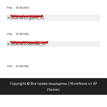
День ВДВ в Доме Солдатского Сердца
Polo
03.08.2026
6. Наши выпускники
Габиб снова удивляет
Polo
03.08.2026
5. Новости нашего Дома
Поздравляем с Днём воздушно-десантных
войск!
Polo
02.08.2026
Copyright © Все права защищены.
|
MoreNews
от AF
themes.