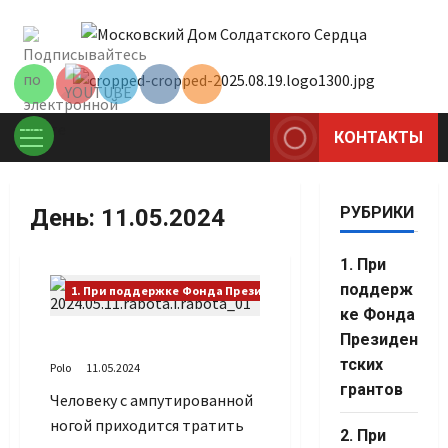
Перейти
Set Youtube
к
Channel ID
содержимому
КОНТАКТЫ
Основное
меню
РУБРИКИ
День:
11.05.2024
1. При
поддерж
1. При поддержке Фонда Президентских грантов
ке Фонда
Президен
Работать и работать
тских
Polo
11.05.2024
грантов
Человеку с ампутированной
ногой приходится тратить
Set Youtube
2. При