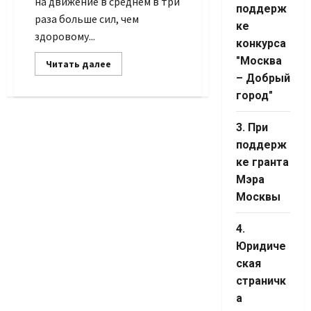
на движение в среднем в три
Channel ID
поддерж
раза больше сил, чем
ке
здоровому...
конкурса
"Москва
Прочитать
Читать далее
больше
– Добрый
о
Работать
город"
и
работать
3. При
поддерж
ке гранта
Мэра
Москвы
4.
Юридиче
ская
страничк
а