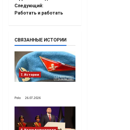
записи
Следующий:
Работать и работать
СВЯЗАННЫЕ ИСТОРИИ
7. Истории
День Голубого берета
Polo
26.07.2026
6. Наши выпускники