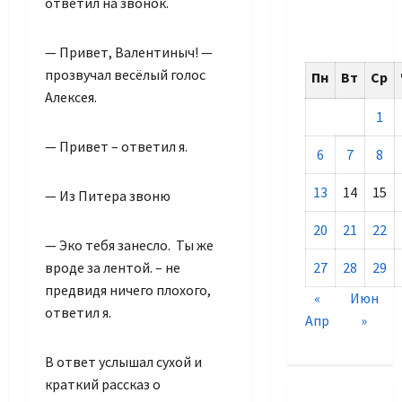
ответил на звонок.
— Привет, Валентиныч! —
прозвучал весёлый голос
Пн
Вт
Ср
Алексея.
1
— Привет – ответил я.
6
7
8
13
14
15
— Из Питера звоню
20
21
22
— Эко тебя занесло. Ты же
вроде за лентой. – не
27
28
29
предвидя ничего плохого,
«
Июн
ответил я.
Апр
»
В ответ услышал сухой и
краткий рассказ о