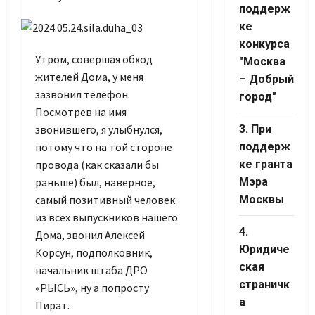
поддерж
ке
конкурса
Утром, совершая обход
"Москва
жителей Дома, у меня
– Добрый
зазвонил телефон.
город"
Посмотрев на имя
звонившего, я улыбнулся,
3. При
потому что на той стороне
поддерж
провода (как сказали бы
ке гранта
раньше) был, наверное,
Мэра
самый позитивный человек
Москвы
из всех выпускников нашего
4.
Дома, звонил Алексей
Юридиче
Корсун, подполковник,
ская
начальник штаба ДРО
страничк
«РЫСЬ», ну а попросту
Set Youtube
а
Пират.
Channel ID