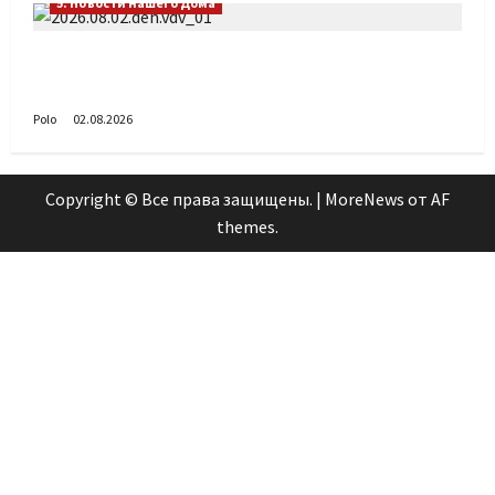
5. Новости нашего Дома
Поздравляем с Днём воздушно-десантных
войск!
Polo
02.08.2026
Copyright © Все права защищены.
|
MoreNews
от AF
themes.