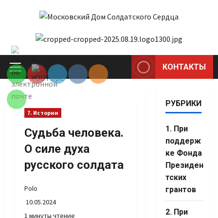
Перейти
к
содержимому
Set Youtube
Channel ID
КОНТАКТЫ
Основное
меню
РУБРИКИ
7. Истории
1. При
Судьба человека.
поддерж
О силе духа
ке Фонда
русского солдата
Президен
тских
Polo
грантов
10.05.2024
2. При
1 минуты чтение