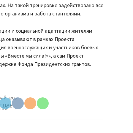
ах. На такой тренировке задействовано все
о организма и работа с гантелями.
Set Youtube
Channel ID
ации и социальной адаптации жителям
ца оказывают в рамках Проекта
ция военнослужащих и участников боевых
 «Вместе мы сила!»», а сам Проект
держке Фонда Президентских грантов.
be
ID