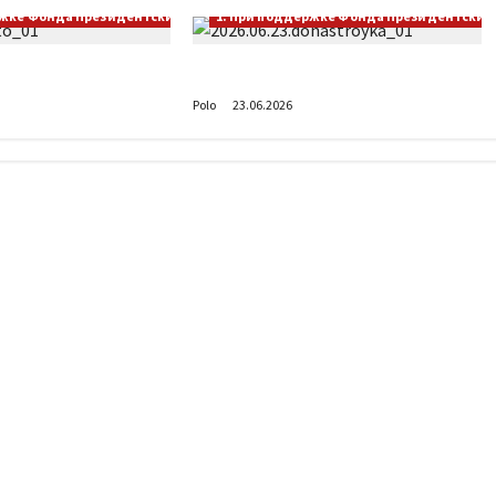
ржке Фонда Президентских грантов
1. При поддержке Фонда Президентских 
оводите лето?
Донастройка протеза
Polo
23.06.2026