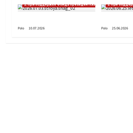
1. При поддержке Фонда Президентских грантов
1. При подде
Выстраивая шаг
А как вы пр
Polo
10.07.2026
Polo
25.06.2026