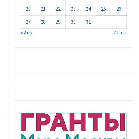
20
21
22
23
24
25
26
27
28
29
30
31
« Апр
Июн »