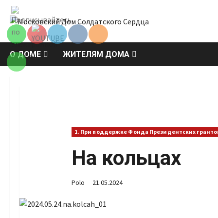
Перейти
Set Youtube
к
Channel ID
содержимому
О ДОМЕ
ЖИТЕЛЯМ ДОМА
1. При поддержке Фонда Президентских гранто
На кольцах
Polo
21.05.2024