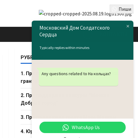
Пиши
Московский Дом Солдатского
Сердца
КОНТАКТЫ
Typically replies within minutes
РУБРИКИ
1. При поддержке Фонда Президентских
Any questions related to На кольцах?
грантов
2. При поддержке конкурса "Москва –
Добрый город"
3. При поддержке гранта Мэра Москвы
WhatsApp Us
4. Юридическая страничка