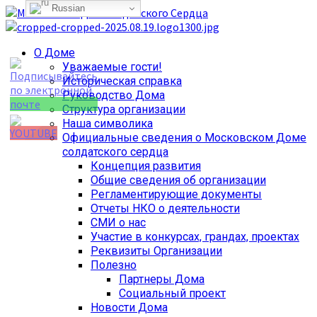
Russian
Перейти
к
содержимому
Основное
О Доме
меню
Уважаемые гости!
Историческая справка
Руководство Дома
Структура организации
Наша символика
Официальные сведения о Московском Доме
солдатского сердца
Set Youtube
Концепция развития
Channel ID
Общие сведения об организации
Регламентирующие документы
Отчеты НКО о деятельности
СМИ о нас
Участие в конкурсах, грандах, проектах
Реквизиты Организации
Полезно
Партнеры Дома
Социальный проект
Новости Дома