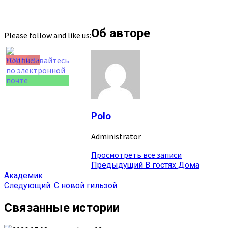
Об авторе
Please follow and like us:
Set Youtube
Channel ID
Polo
Administrator
Просмотреть все записи
Навигация
Предыдущий
В гостях Дома
Академик
записи
Следующий:
С новой гильзой
Связанные истории