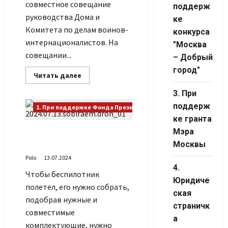
Channel ID
совместное совещание
поддерж
руководства Дома и
ке
Комитета по делам воинов-
конкурса
интернационалистов. На
"Москва
совещании...
– Добрый
город"
Прочитать
Читать далее
больше
о
3. При
Провели
совместное
поддерж
1. При поддержке Фонда Президентских грантов
совещание
ке гранта
Мэра
Собираем свой первый
дрон
Москвы
Polo
13.07.2024
4.
Чтобы беспилотник
Юридиче
полетел, его нужно собрать,
ская
подобрав нужные и
страничк
совместимые
а
комплектующие, нужно