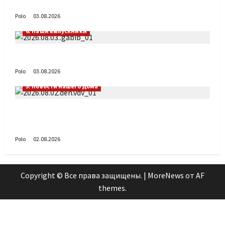
День ВДВ в Доме Солдатского Сердца
Polo
03.08.2026
6. Наши выпускники
Габиб снова удивляет
Polo
03.08.2026
5. Новости нашего Дома
Поздравляем с Днём воздушно-десантных
войск!
Polo
02.08.2026
Copyright © Все права защищены.
|
MoreNews
от AF
themes.