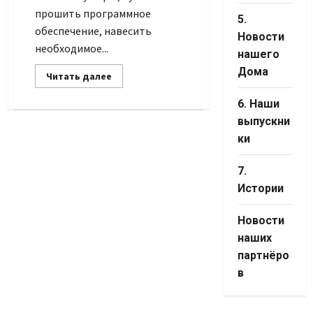
прошить программное
5.
обеспечение, навесить
Новости
необходимое...
нашего
Дома
Прочитать
Читать далее
больше
о
6. Наши
Собираем
свой
выпускни
первый
дрон
ки
7.
Истории
Новости
наших
партнёро
в