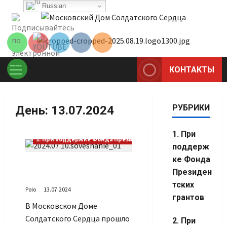
Перейти
Russian
Set Youtube
к
Channel ID
содержимому
КОНТАКТЫ
Основное
меню
РУБРИКИ
День:
13.07.2024
1. При
1. При поддержке Фонда Президентских грантов
поддерж
ке Фонда
Провели совместное
Президен
совещание
тских
Polo
13.07.2024
грантов
В Московском Доме
Set Youtube
Солдатского Сердца прошло
2. При