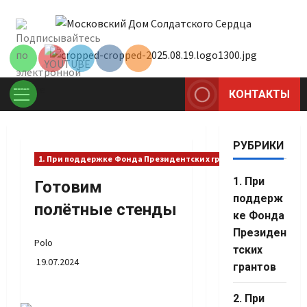
Перейти
Set Youtube
к
Channel ID
содержимому
КОНТАКТЫ
Основное
меню
РУБРИКИ
1. При поддержке Фонда Президентских грантов
1. При
Готовим
поддерж
полётные стенды
ке Фонда
Президен
Polo
тских
19.07.2024
грантов
Set Youtube
2. При