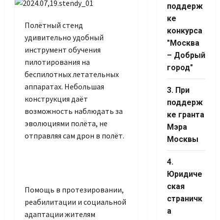
Channel ID
поддерж
ке
Полётный стенд
конкурса
удивительно удобный
"Москва
инструмент обучения
– Добрый
пилотирования на
город"
беспилотных летательных
аппаратах. Небольшая
3. При
конструкция даёт
поддерж
возможность наблюдать за
ке гранта
эволюциями полёта, не
Мэра
отправляя сам дрон в полёт.
Москвы
4.
Юридиче
ская
Помощь в протезировании,
страничк
реабилитации и социальной
а
адаптации жителям