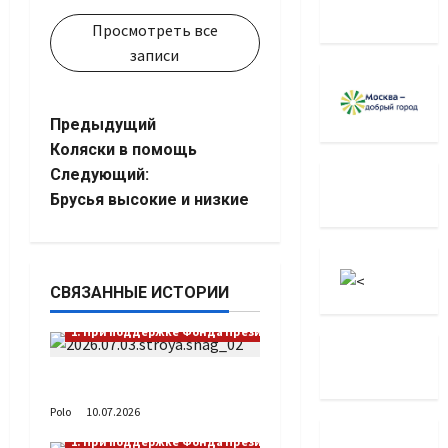
Просмотреть все
записи
Навигация
Предыдущий
Коляски в помощь
записи
Следующий:
Брусья высокие и низкие
СВЯЗАННЫЕ ИСТОРИИ
1. При поддержке Фонда Президентских грантов
Выстраивая шаг
Polo
10.07.2026
1. При поддержке Фонда Президентских грантов