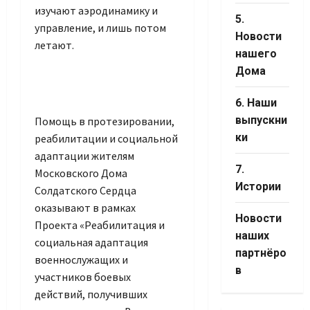
изучают аэродинамику и
5.
управление, и лишь потом
Новости
летают.
нашего
Дома
6. Наши
выпускни
Помощь в протезировании,
ки
реабилитации и социальной
адаптации жителям
7.
Московского Дома
Истории
Солдатского Сердца
оказывают в рамках
Новости
Проекта «Реабилитация и
наших
социальная адаптация
партнёро
военнослужащих и
в
участников боевых
действий, получивших