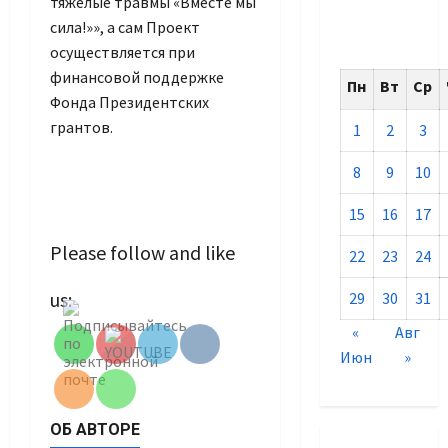
тяжелые травмы «Вместе мы
сила!»», а сам Проект
осуществляется при
финансовой поддержке
Пн
Вт
Ср
Фонда Президентских
грантов.
1
2
3
8
9
10
15
16
17
Please follow and like
22
23
24
Set Youtube
us:
29
30
31
Channel ID
«
Авг
Июн
»
ОБ АВТОРЕ