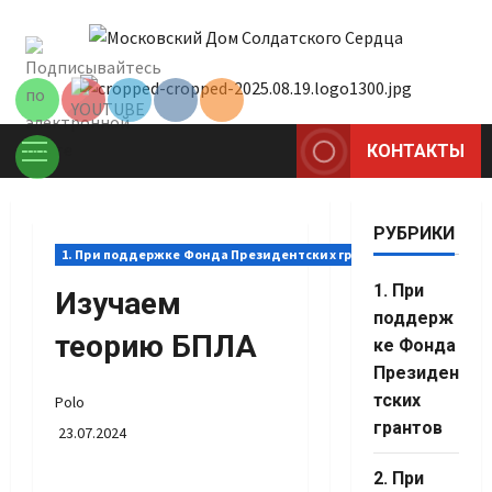
Перейти
Set Youtube
к
Channel ID
содержимому
КОНТАКТЫ
Основное
меню
РУБРИКИ
1. При поддержке Фонда Президентских грантов
1. При
Изучаем
поддерж
теорию БПЛА
ке Фонда
Президен
тских
Polo
грантов
23.07.2024
2. При