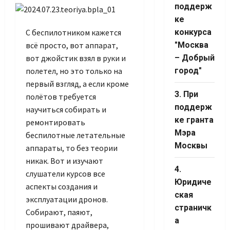
поддерж
Set Youtube
ке
Channel ID
С беспилотником кажется
конкурса
всё просто, вот аппарат,
"Москва
вот джойстик взял в руки и
– Добрый
полетел, но это только на
город"
первый взгляд, а если кроме
3. При
полётов требуется
поддерж
научиться собирать и
ке гранта
ремонтировать
Мэра
беспилотные летательные
Москвы
аппараты, то без теории
никак. Вот и изучают
4.
слушатели курсов все
Юридиче
аспекты создания и
ская
эксплуатации дронов.
страничк
Собирают, паяют,
а
прошивают драйвера,