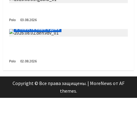
Габиб снова удивляет
Polo
03.08.2026
5. Новости нашего Дома
Поздравляем с Днём воздушно-десантных
войск!
Polo
02.08.2026
Copyright © Все права защищены.
|
MoreNews
от AF
themes.