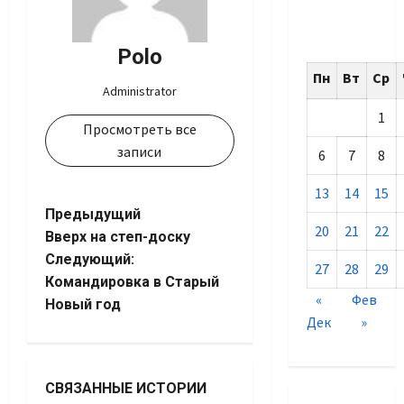
Polo
Пн
Вт
Ср
Administrator
1
Просмотреть все
записи
6
7
8
13
14
15
Навигация
Предыдущий
20
21
22
Вверх на степ-доску
записи
Следующий:
27
28
29
Командировка в Старый
«
Фев
Новый год
Дек
»
СВЯЗАННЫЕ ИСТОРИИ