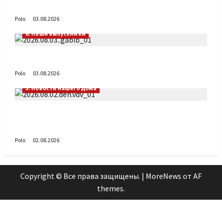
День ВДВ в Доме Солдатского Сердца
Polo
03.08.2026
6. Наши выпускники
Габиб снова удивляет
Polo
03.08.2026
5. Новости нашего Дома
Поздравляем с Днём воздушно-десантных
войск!
Polo
02.08.2026
Copyright © Все права защищены.
|
MoreNews
от AF
themes.