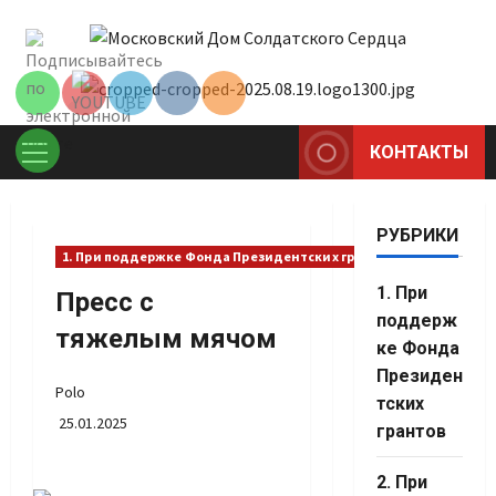
Перейти
Set Youtube
к
Channel ID
содержимому
КОНТАКТЫ
Основное
меню
РУБРИКИ
1. При поддержке Фонда Президентских грантов
1. При
Пресс с
поддерж
тяжелым мячом
ке Фонда
Президен
Polo
тских
25.01.2025
грантов
Set Youtube
2. При