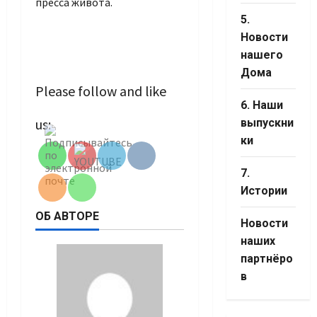
пресса живота.
5.
Новости
нашего
Дома
Please follow and like
6. Наши
Set Youtube
us:
выпускни
Channel ID
ки
7.
Истории
ОБ АВТОРЕ
Новости
наших
партнёро
в