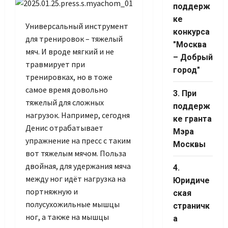
Channel ID
поддерж
ке
Универсальный инструмент
конкурса
для тренировок – тяжелый
"Москва
мяч. И вроде мягкий и не
– Добрый
травмирует при
город"
тренировках, но в тоже
самое время довольно
3. При
тяжелый для сложных
поддерж
нагрузок. Например, сегодня
ке гранта
Денис отрабатывает
Мэра
упражнение на пресс с таким
Москвы
вот тяжелым мячом. Польза
двойная, для удержания мяча
4.
между ног идёт нагрузка на
Юридиче
портняжную и
ская
полусухожильные мышцы
страничк
ног, а также на мышцы
а