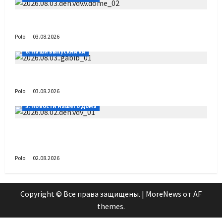
День ВДВ в Доме Солдатского Сердца
Polo
03.08.2026
6. Наши выпускники
Габиб снова удивляет
Polo
03.08.2026
5. Новости нашего Дома
Поздравляем с Днём воздушно-десантных
войск!
Polo
02.08.2026
Copyright © Все права защищены.
|
MoreNews
от AF
themes.