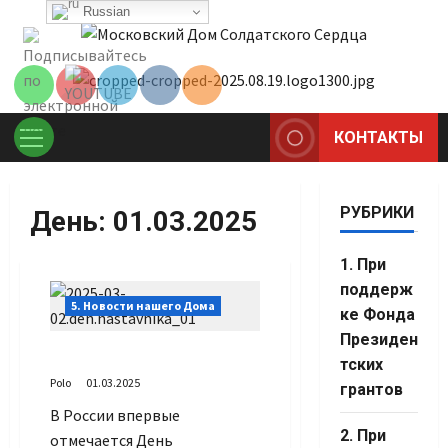
Перейти
Russian
Set Youtube
к
Channel ID
содержимому
КОНТАКТЫ
Основное
меню
РУБРИКИ
День:
01.03.2025
1. При
поддерж
5. Новости нашего Дома
ке Фонда
Президен
С Днем наставника!
тских
Polo
01.03.2025
грантов
В России впервые
Set Youtube
2. При
отмечается День