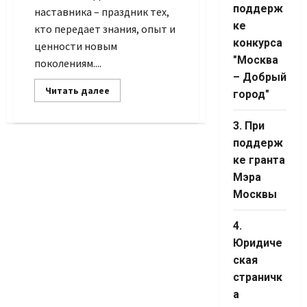
Channel ID
поддерж
наставника – праздник тех,
ке
кто передает знания, опыт и
конкурса
ценности новым
"Москва
поколениям....
– Добрый
Прочитать
Читать далее
город"
больше
о
С
3. При
Днем
наставника!
поддерж
ке гранта
Мэра
Москвы
4.
Юридиче
ская
страничк
а