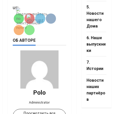
Set Youtube
us:
Channel ID
5.
Новости
нашего
Дома
6. Наши
ОБ АВТОРЕ
выпускни
ки
7.
Истории
Новости
наших
Polo
партнёро
в
Administrator
Просмотреть все