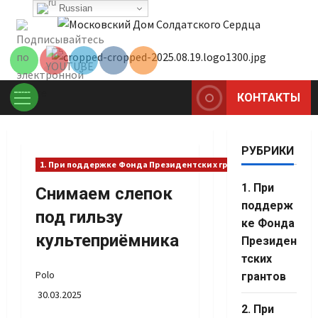
Перейти
Russian
Set Youtube
к
Channel ID
содержимому
КОНТАКТЫ
Основное
меню
РУБРИКИ
1. При поддержке Фонда Президентских грантов
1. При
Снимаем слепок
поддерж
под гильзу
ке Фонда
культеприёмника
Президен
тских
Polo
грантов
30.03.2025
Set Youtube
2. При