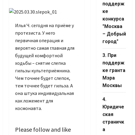
Channel ID
поддерж
ке
конкурса
Илья Ч. сегодня на приёме у
"Москва
протезиста. У него
– Добрый
первичная операция и
город"
вероятно самая главная для
будущей комфортной
3. При
ходьбы – снятие слепка
поддерж
гильзы культеприёмника.
ке гранта
Чем точнее будет слепок,
Мэра
тем точнее будет гильза. А
Москвы
она штука индивидуальная
4.
как ложемент для
Юридиче
космонавта.
ская
страничк
Please follow and like
а