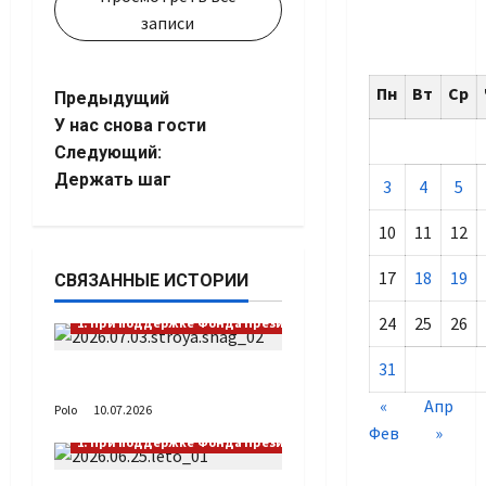
записи
Пн
Вт
Ср
Навигация
Предыдущий
У нас снова гости
записи
Следующий:
Держать шаг
3
4
5
10
11
12
17
18
19
СВЯЗАННЫЕ ИСТОРИИ
24
25
26
1. При поддержке Фонда Президентских грантов
31
Выстраивая шаг
«
Апр
Polo
10.07.2026
Фев
»
1. При поддержке Фонда Президентских грантов