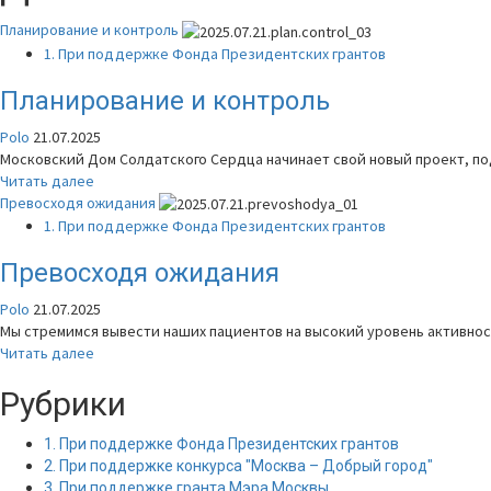
Планирование и контроль
1. При поддержке Фонда Президентских грантов
Планирование и контроль
Polo
21.07.2025
Московский Дом Солдатского Сердца начинает свой новый проект, по
Прочитать
Читать далее
больше
Превосходя ожидания
о
1. При поддержке Фонда Президентских грантов
Планирование
и
Превосходя ожидания
контроль
Polo
21.07.2025
Мы стремимся вывести наших пациентов на высокий уровень активност
Прочитать
Читать далее
больше
Рубрики
о
Превосходя
ожидания
1. При поддержке Фонда Президентских грантов
2. При поддержке конкурса "Москва – Добрый город"
3. При поддержке гранта Мэра Москвы