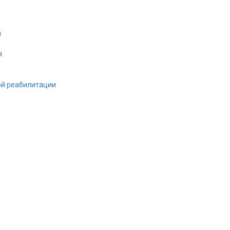
и
я
ой реабилитации