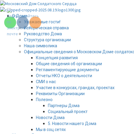
Перейти
к
содержимому
Основное
О Доме
меню
Уважаемые гости!
Историческая справка
Руководство Дома
Структура организации
Наша символика
Официальные сведения о Московском Доме солдатско
Концепция развития
Общие сведения об организации
Регламентирующие документы
Отчеты НКО о деятельности
СМИ о нас
Участие в конкурсах, грандах, проектах
Реквизиты Организации
Полезно
Партнеры Дома
Социальный проект
Новости Дома
5. Новости нашего Дома
Мы в соц.сетях